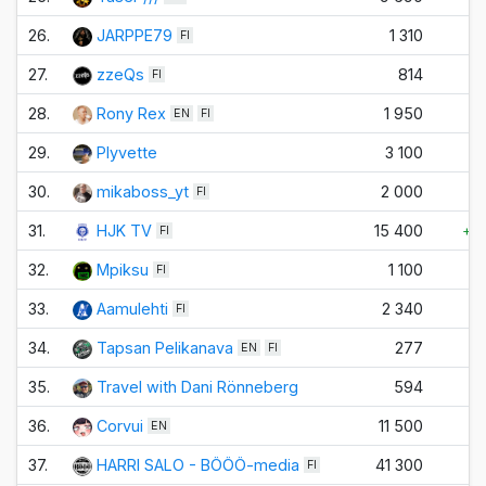
26.
JARPPE79
1 310
FI
27.
zzeQs
814
FI
28.
Rony Rex
1 950
+
EN
FI
29.
Plyvette
3 100
30.
mikaboss_yt
2 000
+
FI
31.
HJK TV
15 400
+1
FI
32.
Mpiksu
1 100
+
FI
33.
Aamulehti
2 340
+
FI
34.
Tapsan Pelikanava
277
EN
FI
35.
Travel with Dani Rönneberg
594
+
36.
Corvui
11 500
EN
37.
HARRI SALO - BÖÖÖ-media
41 300
FI