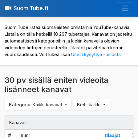
SuomiTube.fi
SuomiTube listaa suomalaisten omistamia YouTube-kanavia.
Listalla on tällä hetkellä 18 267 tubettajaa. Kanavat on jaoteltu
automaattisesti kategorioihin ja kieliin kanavalla olevien
videoiden tietojen perusteella. Tilastot päivitetään kerran
vuorokaudessa. Voit lukea lisää
Usein kysyttyä -osiosta
.
30 pv sisällä eniten videoita
lisänneet kanavat
Kategoria
: Kaikki kanavat
Kieli
: kaikki
Kanavat
#
nimi
tilaajat
7 