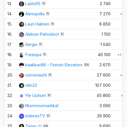
13.
Laslo65
2 740
FI
14.
Äärirajoilla
7 270
+3
FI
15.
Lauri Halinen
6 850
FI
16.
Aleksin Pelivideot
1 150
+
FI
17.
Aergis
1 040
+
FI
18.
Freeopa
40 100
+1 5
FI
19.
kaakkuri86 - Finnish Elevators
2 670
+
EN
20.
osmonautti
27 600
+2
FI
21.
niilo22
107 000
22.
Yle Uutiset
45 800
+1
FI
23.
Mummonmarkka1
3 090
24.
inderesTV
29 900
FI
25.
Taser ///
9 690
EN