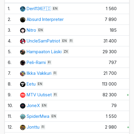
1.
Den1136🇫🇮
1 560
+
EN
2.
Absurd Interpreter
7 890
3.
Nitro
185
EN
4.
UncleSamPatriot
31 400
EN
FI
5.
Hampaaton Läski
29 300
ZX
6.
Peli-Rami
797
FI
7.
Ilkka Vakkuri
21 700
FI
8.
Ееtu
113 000
EN
9.
MTV Uutiset
82 300
+2
FI
10.
JoneX
79
EN
11.
SpiderMwa
1 550
EN
12.
Jonttu
2 980
+3
FI