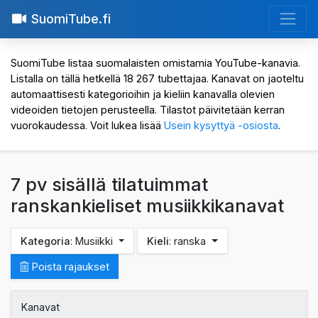
SuomiTube.fi
SuomiTube listaa suomalaisten omistamia YouTube-kanavia.
Listalla on tällä hetkellä 18 267 tubettajaa. Kanavat on jaoteltu
automaattisesti kategorioihin ja kieliin kanavalla olevien
videoiden tietojen perusteella. Tilastot päivitetään kerran
vuorokaudessa. Voit lukea lisää
Usein kysyttyä -osiosta
.
7 pv sisällä tilatuimmat
ranskankieliset musiikkikanavat
Kategoria
: Musiikki
Kieli
: ranska
Poista rajaukset
Kanavat