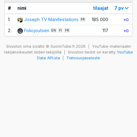
#
nimi
tilaajat
7 pv
1.
Joseph TV Manifestations
185 000
±0
FR
2.
Foliojoutsen
117
±0
EN
FI
FR
Sivuston oma sisältö © SuomiTube.fi 2026
|
YouTube-materiaalin
tekijänoikeudet niiden tekijöillä
|
Sivuston tiedot on kerätty
YouTube
Data API:sta
|
Tietosuojaseloste