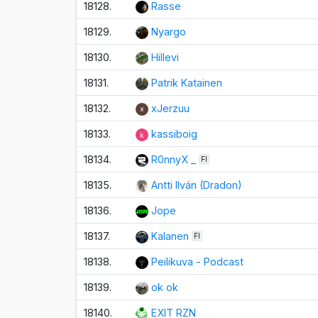
18128.
Rasse
18129.
Nyargo
18130.
Hillevi
18131.
Patrik Katainen
18132.
xJerzuu
18133.
kassiboig
18134.
R0nnyX _
FI
18135.
Antti Ilván (Dradon)
18136.
Jope
18137.
Kalanen
FI
18138.
Peilikuva - Podcast
18139.
ok ok
18140.
EXIT RZN