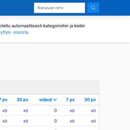
eltu automaattisesti kategorioihin ja kieliin
yttyä -osiosta
.
7 pv
30 pv
videot
7 pv
30 pv
0
±0
±0
±0
±0
0
±0
±0
±0
±0