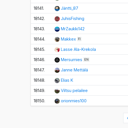
18141.
Jäntti_87
18142.
JuhisFishing
18143.
MrZaukki142
18144.
Makkex
FI
18145.
Lasse Ala-Krekola
18146.
Mersumies
EN
18147.
Janne Mettälä
18148.
Elias K
18149.
Viltsu pelailee
18150.
orionmies100