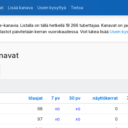
at
Lisää kanava
Usein kysyttyä
Tietoa
avia. Listalla on tällä hetkellä 18 266 tubettajaa. Kanavat on jaot
ilastot päivitetään kerran vuorokaudessa. Voit lukea lisää
Usein kys
anavat
tilaajat
7 pv
30 pv
näyttökerrat
68
0
±0
±0
97
0
±0
±0