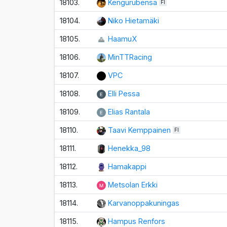
18103.
Kengurubensa
FI
18104.
Niko Hietamäki
18105.
HaamuX
18106.
MinTTRacing
18107.
VPC
18108.
Elli Pessa
18109.
Elias Rantala
18110.
Taavi Kemppainen
FI
18111.
Henekka_98
18112.
Hamakappi
18113.
Metsolan Erkki
18114.
Karvanoppakuningas
18115.
Hampus Renfors