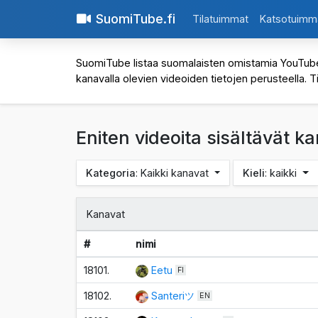
SuomiTube.fi
Tilatuimmat
Katsotuimm
SuomiTube listaa suomalaisten omistamia YouTube-kan
kanavalla olevien videoiden tietojen perusteella. T
Eniten videoita sisältävät k
Kategoria
: Kaikki kanavat
Kieli
: kaikki
Kanavat
#
nimi
18101.
Eetu
FI
18102.
Santeriツ
EN