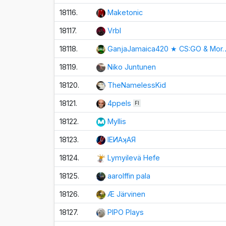
18116.
Maketonic
18117.
Vrbl
18118.
GanjaJamaica420 ★ CS:GO & Mor
18119.
Niko Juntunen
18120.
TheNamelessKid
18121.
4ppels
FI
18122.
Myllis
18123.
IЕИАʞАЯ
18124.
Lymyilevä Hefe
18125.
aarolffin pala
18126.
Æ Järvinen
18127.
PIPO Plays