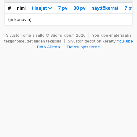
#
nimi
tilaajat
7 pv
30 pv
näyttökerrat
7 pv
(ei kanavia)
Sivuston oma sisältö © SuomiTube.fi 2026
|
YouTube-materiaalin
tekijänoikeudet niiden tekijöillä
|
Sivuston tiedot on kerätty
YouTube
Data API:sta
|
Tietosuojaseloste