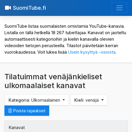
SuomiTube.fi
SuomiTube listaa suomalaisten omistamia YouTube-kanavia.
Listalla on tällä hetkellä 18 267 tubettajaa. Kanavat on jaoteltu
automaattisesti kategorioihin ja kieliin kanavalla olevien
videoiden tietojen perusteella. Tilastot päivitetään kerran
vuorokaudessa. Voit lukea lisää
Usein kysyttyä -osiosta
.
Tilatuimmat venäjänkieliset
ulkomaalaiset kanavat
Kategoria
: Ulkomaalainen
Kieli
: venäjä
Poista rajaukset
Kanavat