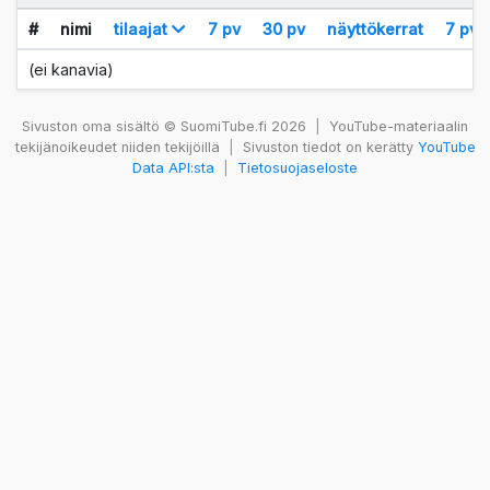
#
nimi
tilaajat
7 pv
30 pv
näyttökerrat
7 pv
(ei kanavia)
Sivuston oma sisältö © SuomiTube.fi 2026
|
YouTube-materiaalin
tekijänoikeudet niiden tekijöillä
|
Sivuston tiedot on kerätty
YouTube
Data API:sta
|
Tietosuojaseloste