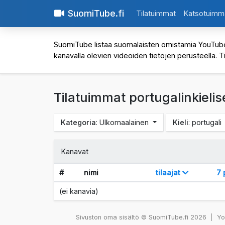
SuomiTube.fi
Tilatuimmat
Katsotuimm
SuomiTube listaa suomalaisten omistamia YouTube-kan
kanavalla olevien videoiden tietojen perusteella. T
Tilatuimmat portugalinkieli
Kategoria
: Ulkomaalainen
Kieli
: portugali
Kanavat
#
nimi
tilaajat
7 
(ei kanavia)
Sivuston oma sisältö © SuomiTube.fi 2026
|
You