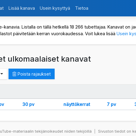
at
Lisää kanava
Usein kysyttyä
Tietoa
avia. Listalla on tällä hetkellä 18 266 tubettajaa. Kanavat on jaot
ilastot päivitetään kerran vuorokaudessa. Voit lukea lisää
Usein kys
set ulkomaalaiset kanavat
Poista rajaukset
pv
30 pv
näyttökerrat
7 pv
Tube-materiaalin tekijänoikeudet niiden tekijöillä
|
Sivuston tiedot on k