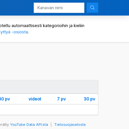
eltu automaattisesti kategorioihin ja kieliin
yttyä -osiosta
.
30 pv
videot
7 pv
30 pv
erätty
YouTube Data API:sta
|
Tietosuojaseloste