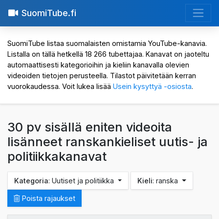
SuomiTube.fi
SuomiTube listaa suomalaisten omistamia YouTube-kanavia.
Listalla on tällä hetkellä 18 266 tubettajaa. Kanavat on jaoteltu
automaattisesti kategorioihin ja kieliin kanavalla olevien
videoiden tietojen perusteella. Tilastot päivitetään kerran
vuorokaudessa. Voit lukea lisää
Usein kysyttyä -osiosta
.
30 pv sisällä eniten videoita
lisänneet ranskankieliset uutis- ja
politiikkakanavat
Kategoria
: Uutiset ja politiikka
Kieli
: ranska
Poista rajaukset