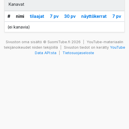
Kanavat
#
nimi
tilaajat
7 pv
30 pv
näyttökerrat
7 pv
(ei kanavia)
Sivuston oma sisältö © SuomiTube.fi 2026
|
YouTube-materiaalin
tekijänoikeudet niiden tekijöillä
|
Sivuston tiedot on kerätty
YouTube
Data API:sta
|
Tietosuojaseloste