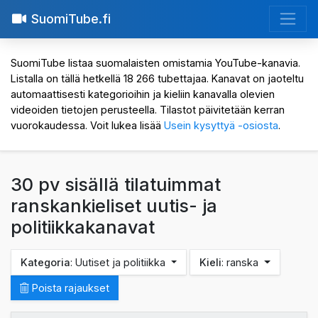
SuomiTube.fi
SuomiTube listaa suomalaisten omistamia YouTube-kanavia.
Listalla on tällä hetkellä 18 266 tubettajaa. Kanavat on jaoteltu
automaattisesti kategorioihin ja kieliin kanavalla olevien
videoiden tietojen perusteella. Tilastot päivitetään kerran
vuorokaudessa. Voit lukea lisää
Usein kysyttyä -osiosta
.
30 pv sisällä tilatuimmat
ranskankieliset uutis- ja
politiikkakanavat
Kategoria
: Uutiset ja politiikka
Kieli
: ranska
Poista rajaukset