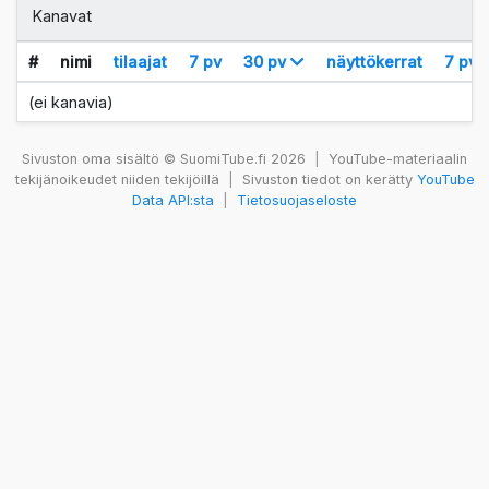
Kanavat
#
nimi
tilaajat
7 pv
30 pv
näyttökerrat
7 pv
(ei kanavia)
Sivuston oma sisältö © SuomiTube.fi 2026
|
YouTube-materiaalin
tekijänoikeudet niiden tekijöillä
|
Sivuston tiedot on kerätty
YouTube
Data API:sta
|
Tietosuojaseloste