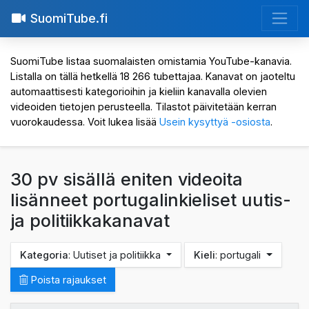
SuomiTube.fi
SuomiTube listaa suomalaisten omistamia YouTube-kanavia.
Listalla on tällä hetkellä 18 266 tubettajaa. Kanavat on jaoteltu
automaattisesti kategorioihin ja kieliin kanavalla olevien
videoiden tietojen perusteella. Tilastot päivitetään kerran
vuorokaudessa. Voit lukea lisää
Usein kysyttyä -osiosta
.
30 pv sisällä eniten videoita
lisänneet portugalinkieliset uutis-
ja politiikkakanavat
Kategoria
: Uutiset ja politiikka
Kieli
: portugali
Poista rajaukset