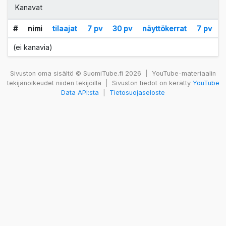
Kanavat
#
nimi
tilaajat
7 pv
30 pv
näyttökerrat
7 pv
(ei kanavia)
Sivuston oma sisältö © SuomiTube.fi 2026
|
YouTube-materiaalin
tekijänoikeudet niiden tekijöillä
|
Sivuston tiedot on kerätty
YouTube
Data API:sta
|
Tietosuojaseloste