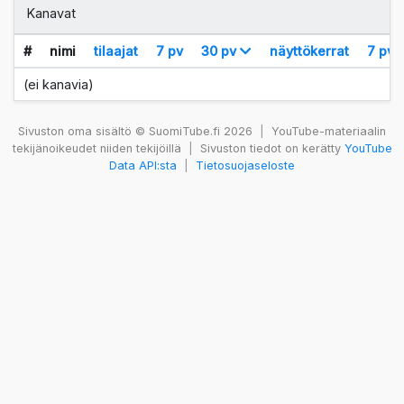
Kanavat
#
nimi
tilaajat
7 pv
30 pv
näyttökerrat
7 pv
(ei kanavia)
Sivuston oma sisältö © SuomiTube.fi 2026
|
YouTube-materiaalin
tekijänoikeudet niiden tekijöillä
|
Sivuston tiedot on kerätty
YouTube
Data API:sta
|
Tietosuojaseloste