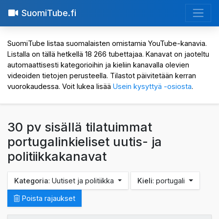
SuomiTube.fi
SuomiTube listaa suomalaisten omistamia YouTube-kanavia.
Listalla on tällä hetkellä 18 266 tubettajaa. Kanavat on jaoteltu
automaattisesti kategorioihin ja kieliin kanavalla olevien
videoiden tietojen perusteella. Tilastot päivitetään kerran
vuorokaudessa. Voit lukea lisää
Usein kysyttyä -osiosta
.
30 pv sisällä tilatuimmat
portugalinkieliset uutis- ja
politiikkakanavat
Kategoria
: Uutiset ja politiikka
Kieli
: portugali
Poista rajaukset