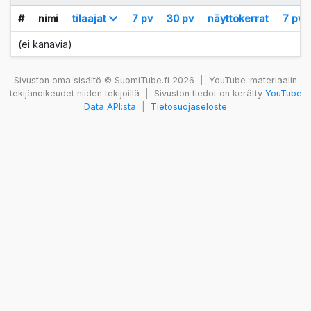
#
nimi
tilaajat
7 pv
30 pv
näyttökerrat
7 pv
(ei kanavia)
Sivuston oma sisältö © SuomiTube.fi 2026
|
YouTube-materiaalin
tekijänoikeudet niiden tekijöillä
|
Sivuston tiedot on kerätty
YouTube
Data API:sta
|
Tietosuojaseloste