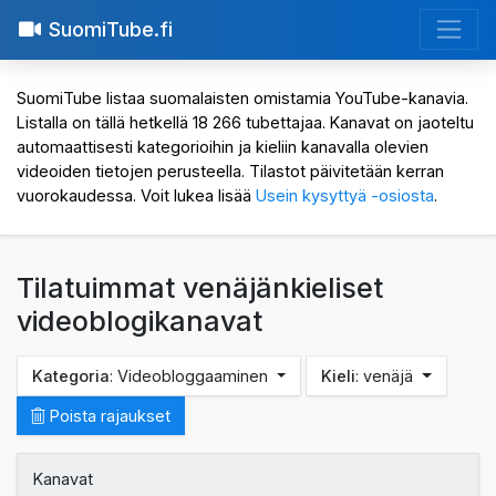
SuomiTube.fi
SuomiTube listaa suomalaisten omistamia YouTube-kanavia.
Listalla on tällä hetkellä 18 266 tubettajaa. Kanavat on jaoteltu
automaattisesti kategorioihin ja kieliin kanavalla olevien
videoiden tietojen perusteella. Tilastot päivitetään kerran
vuorokaudessa. Voit lukea lisää
Usein kysyttyä -osiosta
.
Tilatuimmat venäjänkieliset
videoblogikanavat
Kategoria
: Videobloggaaminen
Kieli
: venäjä
Poista rajaukset
Kanavat