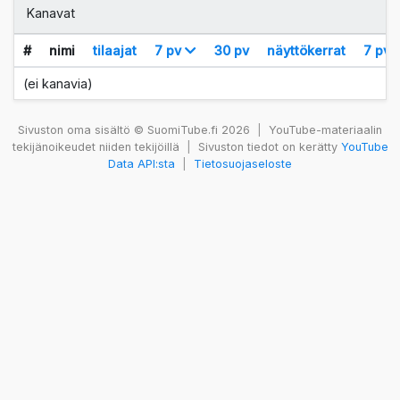
Kanavat
#
nimi
tilaajat
7 pv
30 pv
näyttökerrat
7 pv
(ei kanavia)
Sivuston oma sisältö © SuomiTube.fi 2026
|
YouTube-materiaalin
tekijänoikeudet niiden tekijöillä
|
Sivuston tiedot on kerätty
YouTube
Data API:sta
|
Tietosuojaseloste