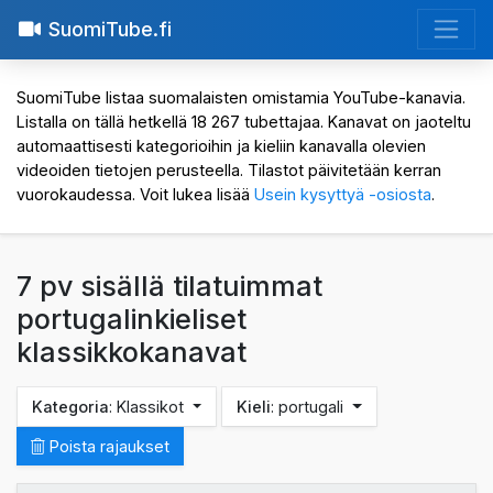
SuomiTube.fi
SuomiTube listaa suomalaisten omistamia YouTube-kanavia.
Listalla on tällä hetkellä 18 267 tubettajaa. Kanavat on jaoteltu
automaattisesti kategorioihin ja kieliin kanavalla olevien
videoiden tietojen perusteella. Tilastot päivitetään kerran
vuorokaudessa. Voit lukea lisää
Usein kysyttyä -osiosta
.
7 pv sisällä tilatuimmat
portugalinkieliset
klassikkokanavat
Kategoria
: Klassikot
Kieli
: portugali
Poista rajaukset