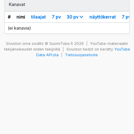
Kanavat
#
nimi
tilaajat
7 pv
30 pv
näyttökerrat
7 pv
(ei kanavia)
Sivuston oma sisältö © SuomiTube.fi 2026
|
YouTube-materiaalin
tekijänoikeudet niiden tekijöillä
|
Sivuston tiedot on kerätty
YouTube
Data API:sta
|
Tietosuojaseloste