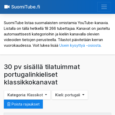
SuomiTube.fi
SuomiTube listaa suomalaisten omistamia YouTube-kanavia.
Listalla on tällä hetkellä 18 266 tubettajaa. Kanavat on jaoteltu
automaattisesti kategorioihin ja kieliin kanavalla olevien
videoiden tietojen perusteella. Tilastot päivitetään kerran
vuorokaudessa. Voit lukea lisää
Usein kysyttyä -osiosta
.
30 pv sisällä tilatuimmat
portugalinkieliset
klassikkokanavat
Kategoria
: Klassikot
Kieli
: portugali
Poista rajaukset