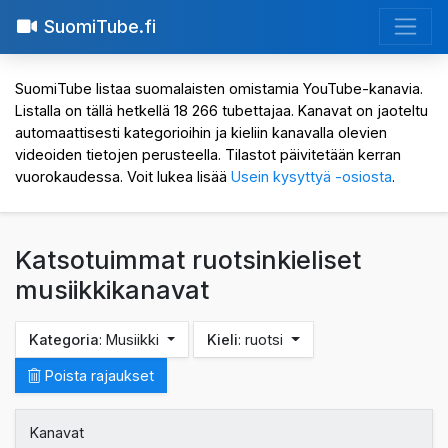
SuomiTube.fi
SuomiTube listaa suomalaisten omistamia YouTube-kanavia.
Listalla on tällä hetkellä 18 266 tubettajaa. Kanavat on jaoteltu
automaattisesti kategorioihin ja kieliin kanavalla olevien
videoiden tietojen perusteella. Tilastot päivitetään kerran
vuorokaudessa. Voit lukea lisää
Usein kysyttyä -osiosta
.
Katsotuimmat ruotsinkieliset
musiikkikanavat
Kategoria
: Musiikki
Kieli
: ruotsi
Poista rajaukset
Kanavat