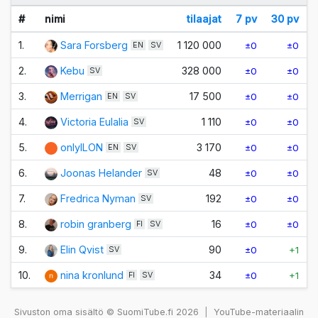
#
nimi
tilaajat
7 pv
30 pv
1.
Sara Forsberg
1 120 000
±0
±0
EN
SV
2.
Kebu
328 000
±0
±0
SV
3.
Merrigan
17 500
±0
±0
EN
SV
4.
Victoria Eulalia
1 110
±0
±0
SV
5.
onlyILON
3 170
±0
±0
EN
SV
6.
Joonas Helander
48
±0
±0
SV
7.
Fredrica Nyman
192
±0
±0
SV
8.
robin granberg
16
±0
±0
FI
SV
9.
Elin Qvist
90
±0
+1
SV
10.
nina kronlund
34
±0
+1
FI
SV
Sivuston oma sisältö © SuomiTube.fi 2026
|
YouTube-materiaalin