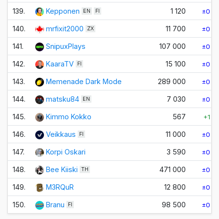
139.
Kepponen
1 120
±0
EN
FI
140.
mrfixit2000
11 700
±0
ZX
141.
SnipuxPlays
107 000
±0
142.
KaaraTV
15 100
±0
FI
143.
Memenade Dark Mode
289 000
±0
144.
matsku84
7 030
±0
EN
145.
Kimmo Kokko
567
+1
146.
Veikkaus
11 000
±0
FI
147.
Korpi Oskari
3 590
±0
148.
Bee Kiiski
471 000
±0
TH
149.
M3RQuR
12 800
±0
150.
Branu
98 500
±0
FI