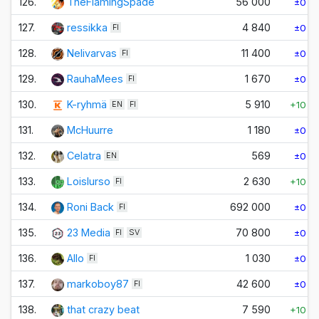
126.
TheFlamingSpade
56 000
±0
127.
ressikka
4 840
±0
FI
128.
Nelivarvas
11 400
±0
FI
129.
RauhaMees
1 670
±0
FI
130.
K-ryhmä
5 910
+10
EN
FI
131.
McHuurre
1 180
±0
132.
Celatra
569
±0
EN
133.
Loislurso
2 630
+10
FI
134.
Roni Back
692 000
±0
FI
135.
23 Media
70 800
±0
FI
SV
136.
Allo
1 030
±0
FI
137.
markoboy87
42 600
±0
FI
138.
that crazy beat
7 590
+10