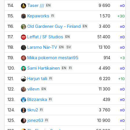
114.
Taser ///
9 690
±0
EN
115.
Kepaworks
1 570
+30
FI
116.
Old Gardener Guy - Finland
3 400
±0
EN
117.
Leffat / SF Studios
51 400
±0
EN
118.
Larsmo När-TV
13 100
±0
EN
SV
119.
Miika pokemon mestari95
914
+3
120.
Sami Hartikainen
4 490
±0
EN
FI
121.
Harjun talli
6 220
+10
FI
122.
villevn
11 300
±0
EN
123.
Blizzarska
439
±0
FI
124.
tikru2
3 760
±0
FI
125.
jonez63
10 900
±0
FI