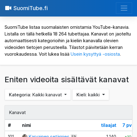
SuomiTube.fi
SuomiTube listaa suomalaisten omistamia YouTube-kanavia.
Listalla on tällä hetkellä 18 264 tubettajaa. Kanavat on jaoteltu
automaattisesti kategorioihin ja kieliin kanavalla olevien
videoiden tietojen perusteella. Tilastot päivitetään kerran
vuorokaudessa. Voit lukea lisää
Usein kysyttyä -osiosta
.
Eniten videoita sisältävät kanavat
Kategoria
: Kaikki kanavat
Kieli
: kaikki
Kanavat
#
nimi
tilaajat
7 pv
101.
Karvainen setämies
1 140
+10
EN