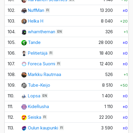
102.
NuffMan
13 200
±0
FI
103.
Helka H
8 040
+20
104.
whamtheman
326
+1
EN
105.
Tande
28 000
±0
106.
Pelitietäjä
18 400
±0
FI
107.
Foreca Suomi
12 400
±0
FI
108.
Markku Rautmaa
526
+1
109.
Tube-Keijo
8 510
+50
110.
Lopsa
1 400
±0
EN
111.
KideRusha
1 110
±0
112.
Seiska
22 200
±0
FI
113.
Oulun kaupunki
3 590
±0
FI