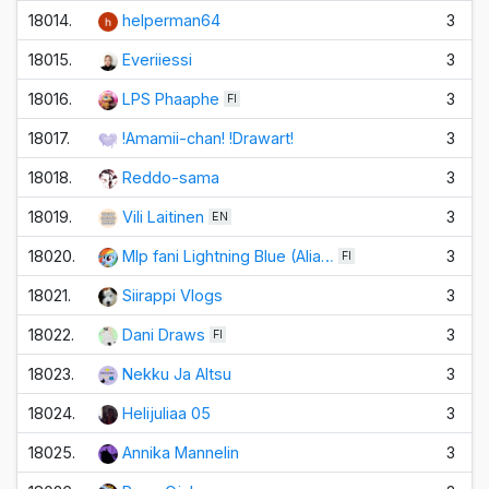
18014.
helperman64
3
18015.
Everiiessi
3
18016.
LPS Phaaphe
3
FI
18017.
!Amamii-chan! !Drawart!
3
18018.
Reddo-sama
3
18019.
Vili Laitinen
3
EN
18020.
Mlp fani Lightning Blue (Alia…
3
FI
18021.
Siirappi Vlogs
3
18022.
Dani Draws
3
FI
18023.
Nekku Ja Altsu
3
18024.
Helijuliaa 05
3
18025.
Annika Mannelin
3