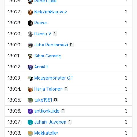
18026.
Rene Ojala
3
18027.
Nekkutikkuuww
3
18028.
Rasse
3
18029.
Hannu V
3
FI
18030.
Juha Pentinmäki
3
FI
18031.
SibsuGaming
3
18032.
AnniAlt
3
18033.
Mousemonster GT
3
18034.
Harja Talonen
3
FI
18035.
tuke1981
3
FI
18036.
anttionkuide
3
FI
18037.
Juhani Juvonen
3
FI
18038.
Mokkatoller
3