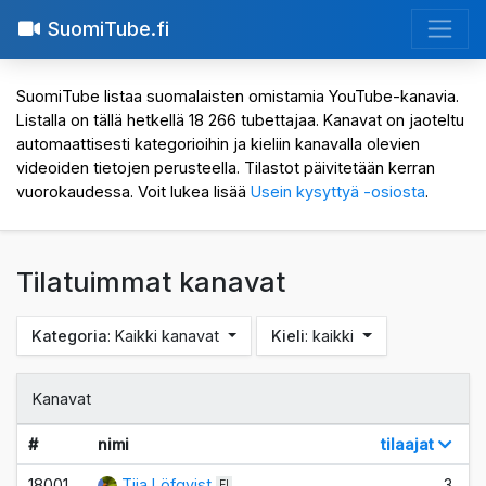
SuomiTube.fi
SuomiTube listaa suomalaisten omistamia YouTube-kanavia.
Listalla on tällä hetkellä 18 266 tubettajaa. Kanavat on jaoteltu
automaattisesti kategorioihin ja kieliin kanavalla olevien
videoiden tietojen perusteella. Tilastot päivitetään kerran
vuorokaudessa. Voit lukea lisää
Usein kysyttyä -osiosta
.
Tilatuimmat kanavat
Kategoria
: Kaikki kanavat
Kieli
: kaikki
Kanavat
#
nimi
tilaajat
7
18001.
Tiia Löfqvist
3
FI