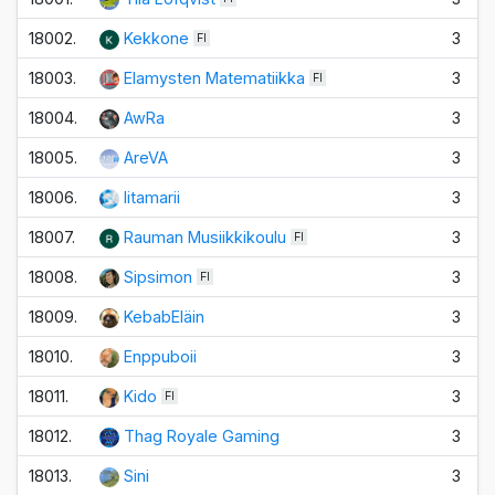
18002.
Kekkone
3
FI
18003.
Elamysten Matematiikka
3
FI
18004.
AwRa
3
18005.
AreVA
3
18006.
Iitamarii
3
18007.
Rauman Musiikkikoulu
3
FI
18008.
Sipsimon
3
FI
18009.
KebabEläin
3
18010.
Enppuboii
3
18011.
Kido
3
FI
18012.
Thag Royale Gaming
3
18013.
Sini
3