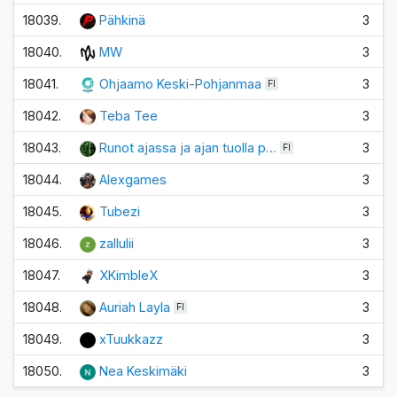
18039.
Pähkinä
3
18040.
MW
3
18041.
Ohjaamo Keski-Pohjanmaa
3
FI
18042.
Teba Tee
3
18043.
Runot ajassa ja ajan tuolla p…
3
FI
18044.
Alexgames
3
18045.
Tubezi
3
18046.
zallulii
3
18047.
XKimbleX
3
18048.
Auriah Layla
3
FI
18049.
xTuukkazz
3
18050.
Nea Keskimäki
3