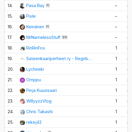
14.
Pasa Bay
–
±0
FI
15.
Pixle
–
±0
16.
Keinänen
–
±0
FI
17.
MrNamelessStuff
–
±0
EN
18.
RinRinFox
1
±0
19.
Sateenkaariperheet ry - Regnb…
1
±0
20.
Lycheeki
1
±0
21.
Omppu
1
±0
22.
Pinja Kuusisaari
1
±0
23.
WillyyzzVlog
1
±0
24.
Chris Takashi
1
±0
25.
rekej42
1
±0