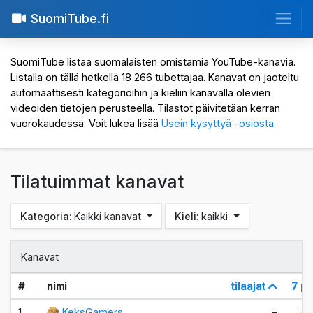
SuomiTube.fi
SuomiTube listaa suomalaisten omistamia YouTube-kanavia.
Listalla on tällä hetkellä 18 266 tubettajaa. Kanavat on jaoteltu
automaattisesti kategorioihin ja kieliin kanavalla olevien
videoiden tietojen perusteella. Tilastot päivitetään kerran
vuorokaudessa. Voit lukea lisää
Usein kysyttyä -osiosta
.
Tilatuimmat kanavat
Kategoria
: Kaikki kanavat
Kieli
: kaikki
Kanavat
#
nimi
tilaajat
7 pv
1.
KeksGamers
–
±0