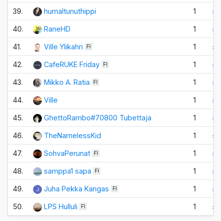
39.
humaltunuthippi
1
±0
40.
RaneHD
1
±0
41.
Ville Ylikahri
1
±0
FI
42.
CafeRUKE Friday
1
±0
FI
43.
Mikko A. Ratia
1
±0
FI
44.
Ville
1
±0
45.
GhettoRambo#70800 Tubettaja
1
±0
46.
TheNamelessKid
1
±0
47.
SohvaPerunat
1
±0
FI
48.
samppa1 sapa
1
±0
FI
49.
Juha Pekka Kangas
1
±0
FI
50.
LPS Hulluli
1
±0
FI