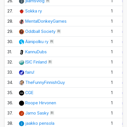
26.
jiiämsvlog
1
±0
FI
27.
Sokka ry
1
±0
28.
MentalDonkeyGames
1
±0
29.
Oddball Society
1
±0
FI
30.
Äänipolku ry
1
±0
FI
31.
KannuDubs
1
±0
32.
ISIC Finland
1
±0
FI
33.
fairu!
1
±0
34.
TheFunnyFinnishGuy
1
±0
35.
CGE
1
±0
36.
Roope Hirvonen
1
±0
37.
Jarno Sasky
1
±0
FI
38.
jaakko pensola
1
±0