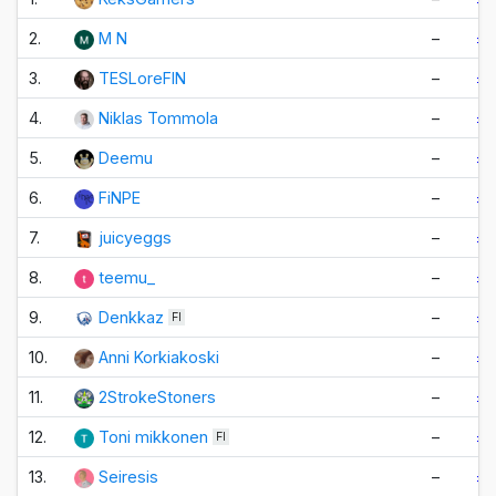
2.
M N
–
±0
3.
TESLoreFIN
–
±0
4.
Niklas Tommola
–
±0
5.
Deemu
–
±0
6.
FiNPE
–
±0
7.
juicyeggs
–
±0
8.
teemu_
–
±0
9.
Denkkaz
–
±0
FI
10.
Anni Korkiakoski
–
±0
11.
2StrokeStoners
–
±0
12.
Toni mikkonen
–
±0
FI
13.
Seiresis
–
±0