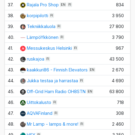
37.
Rajala Pro Shop
834
EN
FI
38.
korpipilotti
3 950
FI
39.
Tekniikkaluola
27 800
FI
40.
LämpöYkkönen
3 790
FI
41.
Messukeskus Helsinki
967
FI
42.
ruskajoa
43 500
FI
43.
kaakkuri86 - Finnish Elevators
2 670
EN
44.
Jukka testaa ja harrastaa
4 690
FI
45.
Off-Grid Ham Radio OH8STN
63 800
EN
46.
Uittokalusto
718
FI
47.
AQVAFinland
308
FI
48.
Mr Lamp - lamps & more!
2 460
FI
49.
HSY
3 350
FI