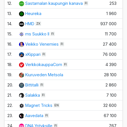
12.
Sastamalan kaupungin kanava
253
FI
13.
Heureka
1 960
14.
HMD
937 000
ZX
15.
ms Suukko II
11 700
FI
16.
Veikko Venemies
27 400
FI
17.
xKippari
76 000
FI
18.
VerkkokauppaCom
4 390
FI
19.
Kiuruveden Metsola
28 100
20.
Bittitalli
2 860
FI
21.
Salakka
7 100
FI
22.
Magnet Tricks
32 600
EN
23.
Aavedata
67 100
FI
24.
DNA Yrityksille
767
FI