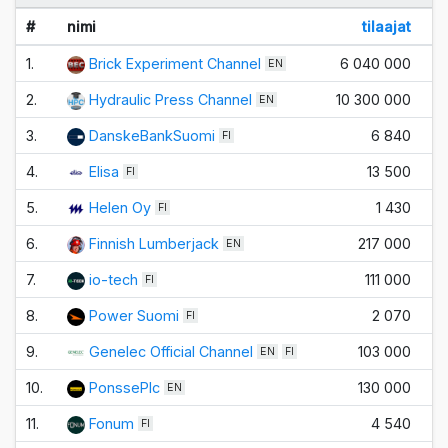
#
nimi
tilaajat
1.
Brick Experiment Channel
6 040 000
+1
EN
2.
Hydraulic Press Channel
10 300 000
EN
3.
DanskeBankSuomi
6 840
FI
4.
Elisa
13 500
FI
5.
Helen Oy
1 430
FI
6.
Finnish Lumberjack
217 000
EN
7.
io-tech
111 000
FI
8.
Power Suomi
2 070
FI
9.
Genelec Official Channel
103 000
EN
FI
10.
PonssePlc
130 000
EN
11.
Fonum
4 540
FI