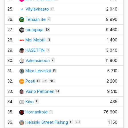
25.
Väylävirasto
2 040
FI
26.
Tehään ite
9 990
FI
27.
rautapaja
9 460
ZX
28.
Moi Mobiili
1 490
FI
29.
HASETFIN
3 040
FI
30.
Valeinsinööri
11 900
FI
31.
Mika Leiviskä
5 710
FI
32.
Posti
2 280
FI
ZX
NO
33.
Väinö Peltonen
9 510
FI
34.
Kiho
435
FI
35.
Hornankoje
76 600
FI
36.
Helsinki Street Fishing
1 150
FI
RU