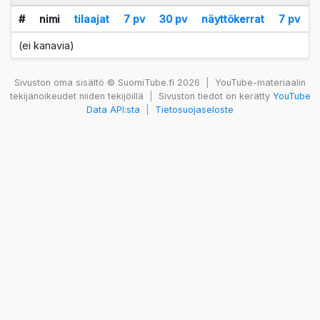
#
nimi
tilaajat
7 pv
30 pv
näyttökerrat
7 pv
(ei kanavia)
Sivuston oma sisältö © SuomiTube.fi 2026
|
YouTube-materiaalin
tekijänoikeudet niiden tekijöillä
|
Sivuston tiedot on kerätty
YouTube
Data API:sta
|
Tietosuojaseloste