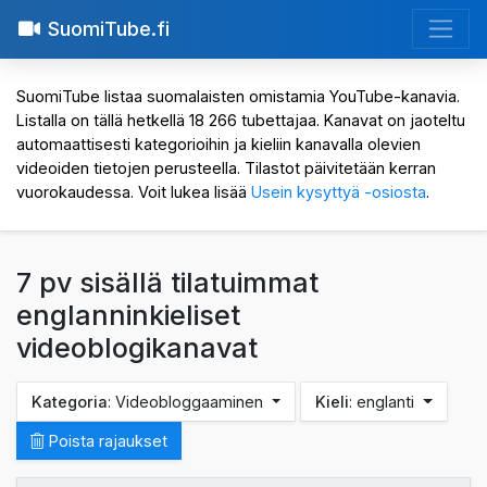
SuomiTube.fi
SuomiTube listaa suomalaisten omistamia YouTube-kanavia.
Listalla on tällä hetkellä 18 266 tubettajaa. Kanavat on jaoteltu
automaattisesti kategorioihin ja kieliin kanavalla olevien
videoiden tietojen perusteella. Tilastot päivitetään kerran
vuorokaudessa. Voit lukea lisää
Usein kysyttyä -osiosta
.
7 pv sisällä tilatuimmat
englanninkieliset
videoblogikanavat
Kategoria
: Videobloggaaminen
Kieli
: englanti
Poista rajaukset