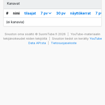
Kanavat
#
nimi
tilaajat
7 pv
30 pv
näyttökerrat
7 pv
(ei kanavia)
Sivuston oma sisältö © SuomiTube.fi 2026
|
YouTube-materiaalin
tekijänoikeudet niiden tekijöillä
|
Sivuston tiedot on kerätty
YouTube
Data API:sta
|
Tietosuojaseloste