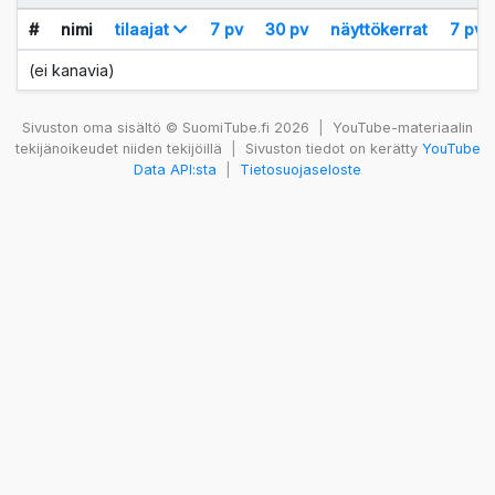
#
nimi
tilaajat
7 pv
30 pv
näyttökerrat
7 pv
(ei kanavia)
Sivuston oma sisältö © SuomiTube.fi 2026
|
YouTube-materiaalin
tekijänoikeudet niiden tekijöillä
|
Sivuston tiedot on kerätty
YouTube
Data API:sta
|
Tietosuojaseloste