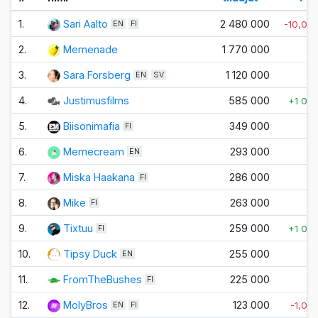
1.
Sari Aalto
2 480 000
-10,00
EN
FI
2.
Memenade
1 770 000
±
3.
Sara Forsberg
1 120 000
±
EN
SV
4.
Justimusfilms
585 000
+1 00
5.
Biisonimafia
349 000
±
FI
6.
Memecream
293 000
±
EN
7.
Miska Haakana
286 000
±
FI
8.
Mike
263 000
±
FI
9.
Tixtuu
259 000
+1 00
FI
10.
Tipsy Duck
255 000
±
EN
11.
FromTheBushes
225 000
±
FI
12.
MolyBros
123 000
-1,00
EN
FI