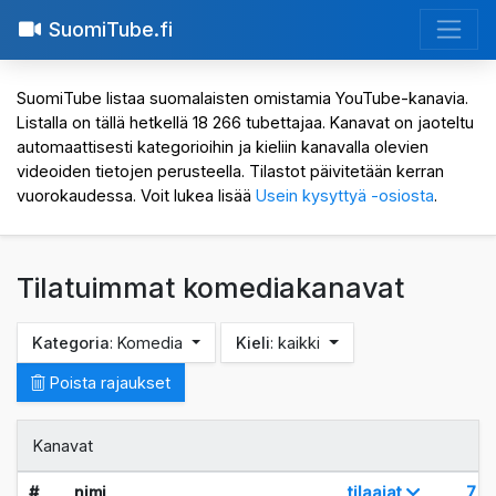
SuomiTube.fi
SuomiTube listaa suomalaisten omistamia YouTube-kanavia.
Listalla on tällä hetkellä 18 266 tubettajaa. Kanavat on jaoteltu
automaattisesti kategorioihin ja kieliin kanavalla olevien
videoiden tietojen perusteella. Tilastot päivitetään kerran
vuorokaudessa. Voit lukea lisää
Usein kysyttyä -osiosta
.
Tilatuimmat komediakanavat
Kategoria
: Komedia
Kieli
: kaikki
Poista rajaukset
Kanavat
#
nimi
tilaajat
7 p