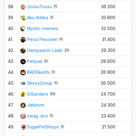
38.
JossuTossu
36 200
±
FI
39.
Aku Ankka
33 800
±
FI
40.
Mystic-memes
32 500
±
41.
Pessi Pesonen
31 400
±
FI
42.
Hampaaton Läski
29 300
±
ZX
43.
Petiyaa
28 600
±
SI
44.
BADISkettu
26 900
±
FI
45.
SkezyGroup
26 000
±
FI
46.
StSanders
24 700
±
EN
47.
Järkevin
24 300
±
48.
swag Jico
23 400
±
FI
49.
SugarPetShops
21 500
±
FI