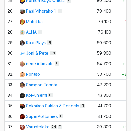
25.
Portion Boys Official
80 400
+10
FI
26.
Pasi Viheraho 1.
79 400
±
FI
27.
Matukka
79 100
-10
28.
ALHA
76 100
±
FI
29.
RaxuPlays
60 600
±
FI
30.
Joni & Pete
59 800
±
EN
31.
irene idänvalo
54 700
+10
FI
32.
Pontso
53 700
+20
33.
Sampon Taonta
47 200
±
34.
Koivuniemi
43 300
±
FI
35.
Seksikäs Suklaa & Dosdela
41 700
±
FI
36.
SuperPottumies
41 700
±
FI
37.
Varusteleka
39 800
+10
EN
FI