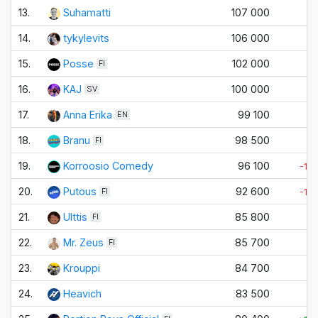
13.
Suhamatti
107 000
±
14.
tykylevits
106 000
±
15.
Posse
102 000
±
FI
16.
KAJ
100 000
±
SV
17.
Anna Erika
99 100
±
EN
18.
Branu
98 500
±
FI
19.
Korroosio Comedy
96 100
-10
20.
Putous
92 600
-10
FI
21.
Ulttis
85 800
±
FI
22.
Mr. Zeus
85 700
±
FI
23.
Krouppi
84 700
±
24.
Heavich
83 500
±