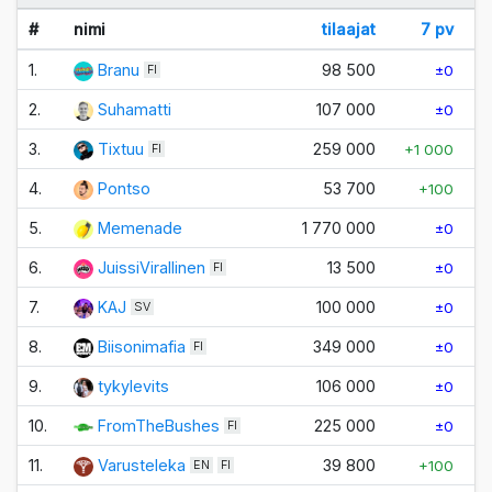
#
nimi
tilaajat
7 pv
1.
Branu
98 500
±0
FI
2.
Suhamatti
107 000
±0
+
3.
Tixtuu
259 000
+1 000
+
FI
4.
Pontso
53 700
+100
5.
Memenade
1 770 000
±0
6.
JuissiVirallinen
13 500
±0
FI
7.
KAJ
100 000
±0
SV
8.
Biisonimafia
349 000
±0
FI
9.
tykylevits
106 000
±0
10.
FromTheBushes
225 000
±0
FI
11.
Varusteleka
39 800
+100
EN
FI