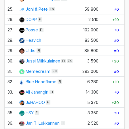
25.
Joni & Pete
59 800
±0
EN
26.
DOPP
2 510
+10
FI
27.
Posse
102 000
±0
FI
28.
Heavich
83 500
±0
29.
Ulttis
85 800
±0
FI
30.
Jussi Miikkulainen
3 590
+30
FI
ZX
31.
Memecream
293 000
±0
EN
32.
Blue Headflame
6 280
+10
FI
33.
Ali Jahangiri
14 300
±0
FI
34.
JuHAHOO
5 370
+30
FI
35.
HSY
3 350
±0
FI
36.
Jari T. Lukkarinen
2 520
±0
FI