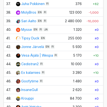
37.
Juha Pokkinen
376
+62
FI
38.
MolyBros
123 000
-1,000
EN
FI
39.
Sari Aalto
2 480 000
-10,000
-1
EN
FI
40.
Mysse
1 320
±0
EN
FI
JA
41.
Tipsy Duck
255 000
±0
EN
42.
Jonne Järvelä
5 930
±0
EN
FI
43.
Vesa Äijälä | Wespa
5 170
+10
FI
44.
Cedistran2
10 000
±0
FI
45.
Ex kalamies
3 280
+10
FI
46.
Goofytime
1 480
±0
FI
47.
InsaneGull
2 620
±0
48.
Krouppi
84 700
±0
49.
Antti Yrttiaho
3 300