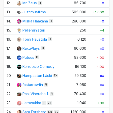
12.
Mr. Zeus
85 700
±0
FI
13.
Justimusfilms
585 000
+1 000
+
14.
Miska Haakana
286 000
±0
FI
15.
Pelleministeri
250
+4
16.
Tomi Haustola
6 120
±0
FI
17.
RaxuPlays
60 600
±0
FI
18.
Putous
92 600
-100
FI
19.
Korroosio Comedy
96 100
-100
20.
Hampaaton Läski
29 300
±0
ZX
21.
fastarrowfin
7 980
±0
FI
22.
Pasi Viheraho 1.
79 400
±0
FI
23.
Jarrusukka
1 940
+30
FI
ET
24.
Sara Forsberg
1 120 000
±0
EN
SV