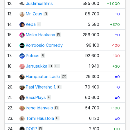
12.
Justimusfilms
585 000
+1 000
+
13.
Mr. Zeus
85 700
±0
FI
14.
Kepa
5 580
+370
FI
15.
Miska Haakana
286 000
±0
FI
16.
Korroosio Comedy
96 100
-100
17.
Putous
92 600
-100
FI
18.
Jarrusukka
1 940
+30
FI
ET
19.
Hampaaton Läski
29 300
±0
ZX
20.
Pasi Viheraho 1.
79 400
±0
FI
21.
RaxuPlays
60 600
±0
FI
22.
irene idänvalo
54 700
+100
FI
23.
Tomi Haustola
6 120
±0
FI
24.
DOPP
2 510
+10
FI