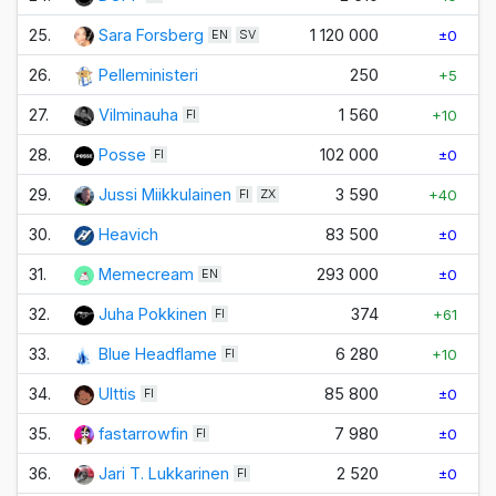
25.
Sara Forsberg
1 120 000
±0
EN
SV
26.
Pelleministeri
250
+5
27.
Vilminauha
1 560
+10
FI
28.
Posse
102 000
±0
FI
29.
Jussi Miikkulainen
3 590
+40
FI
ZX
30.
Heavich
83 500
±0
31.
Memecream
293 000
±0
EN
32.
Juha Pokkinen
374
+61
FI
33.
Blue Headflame
6 280
+10
FI
34.
Ulttis
85 800
±0
FI
35.
fastarrowfin
7 980
±0
FI
36.
Jari T. Lukkarinen
2 520
±0
FI