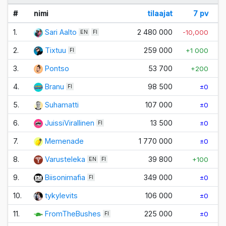
#
nimi
tilaajat
7 pv
1.
Sari Aalto
2 480 000
-10,000
-1
EN
FI
2.
Tixtuu
259 000
+1 000
+
FI
3.
Pontso
53 700
+200
4.
Branu
98 500
±0
FI
5.
Suhamatti
107 000
±0
+
6.
JuissiVirallinen
13 500
±0
FI
7.
Memenade
1 770 000
±0
8.
Varusteleka
39 800
+100
EN
FI
9.
Biisonimafia
349 000
±0
FI
10.
tykylevits
106 000
±0
11.
FromTheBushes
225 000
±0
FI