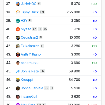
37.
JuHAHOO
5 370
+30
FI
38.
Tipsy Duck
255 000
±0
EN
39.
HSY
3 350
±0
FI
40.
Mysse
1 320
±0
EN
FI
JA
41.
Cedistran2
10 000
±0
FI
42.
Ex kalamies
3 280
+10
FI
43.
Antti Yrttiaho
3 300
±0
44.
sanemurzu
3 690
+10
45.
Joni & Pete
59 800
±0
EN
46.
Krouppi
84 700
±0
47.
Jonne Järvelä
5 930
±0
EN
FI
48.
InsaneGull
2 620
±0
49.
MolyBros
123 000
EN
FI