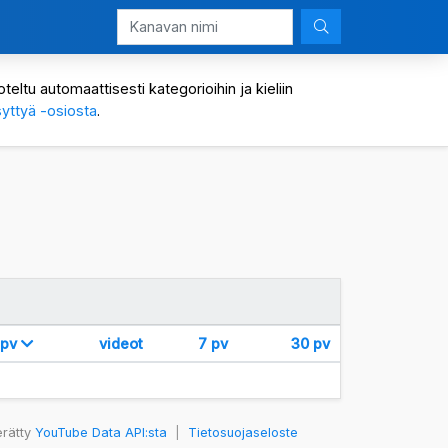
eltu automaattisesti kategorioihin ja kieliin
yttyä -osiosta
.
 pv
videot
7 pv
30 pv
erätty
YouTube Data API:sta
|
Tietosuojaseloste