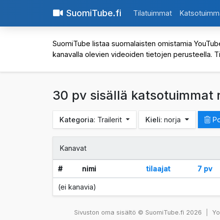
SuomiTube.fi
Tilatuimmat
Katsotuimm
SuomiTube listaa suomalaisten omistamia YouTube-kan
kanavalla olevien videoiden tietojen perusteella. T
30 pv sisällä katsotuimmat n
Kategoria
: Trailerit
Kieli
: norja
Po
Kanavat
#
nimi
tilaajat
7 pv
(ei kanavia)
Sivuston oma sisältö © SuomiTube.fi 2026
|
You