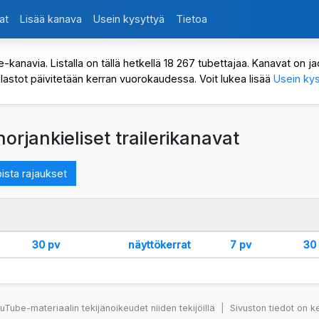
at
Lisää kanava
Usein kysyttyä
Tietoa
avia. Listalla on tällä hetkellä 18 267 tubettajaa. Kanavat on jaot
ilastot päivitetään kerran vuorokaudessa. Voit lukea lisää
Usein kys
orjankieliset trailerikanavat
ista rajaukset
30 pv
näyttökerrat
7 pv
30
Tube-materiaalin tekijänoikeudet niiden tekijöillä
|
Sivuston tiedot on k