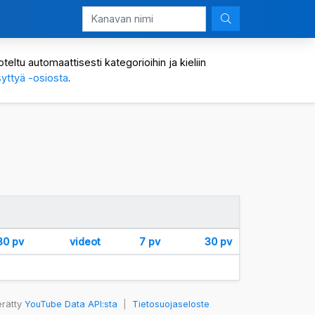
eltu automaattisesti kategorioihin ja kieliin
yttyä -osiosta
.
30 pv
videot
7 pv
30 pv
erätty
YouTube Data API:sta
|
Tietosuojaseloste