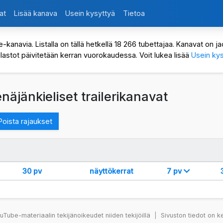
at
Lisää kanava
Usein kysyttyä
Tietoa
avia. Listalla on tällä hetkellä 18 266 tubettajaa. Kanavat on jaot
ilastot päivitetään kerran vuorokaudessa. Voit lukea lisää
Usein kys
näjänkieliset trailerikanavat
oista rajaukset
30 pv
näyttökerrat
7 pv
Tube-materiaalin tekijänoikeudet niiden tekijöillä
|
Sivuston tiedot on k