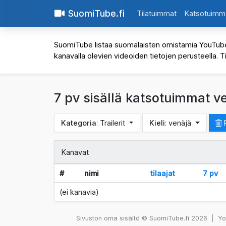
SuomiTube.fi
Tilatuimmat
Katsotuimm
SuomiTube listaa suomalaisten omistamia YouTube-kan
kanavalla olevien videoiden tietojen perusteella. T
7 pv sisällä katsotuimmat ve
Kategoria
: Trailerit
Kieli
: venäjä
P
Kanavat
#
nimi
tilaajat
7 pv
(ei kanavia)
Sivuston oma sisältö © SuomiTube.fi 2026
|
You