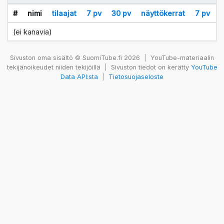
#
nimi
tilaajat
7 pv
30 pv
näyttökerrat
7 pv
(ei kanavia)
Sivuston oma sisältö © SuomiTube.fi 2026
|
YouTube-materiaalin
tekijänoikeudet niiden tekijöillä
|
Sivuston tiedot on kerätty
YouTube
Data API:sta
|
Tietosuojaseloste