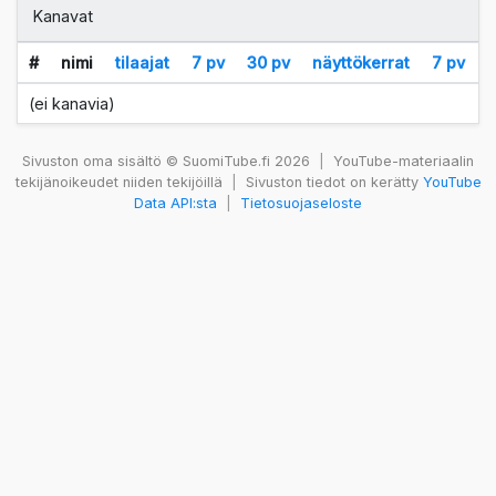
Kanavat
#
nimi
tilaajat
7 pv
30 pv
näyttökerrat
7 pv
(ei kanavia)
Sivuston oma sisältö © SuomiTube.fi 2026
|
YouTube-materiaalin
tekijänoikeudet niiden tekijöillä
|
Sivuston tiedot on kerätty
YouTube
Data API:sta
|
Tietosuojaseloste