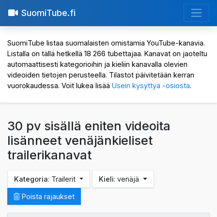
SuomiTube.fi
SuomiTube listaa suomalaisten omistamia YouTube-kanavia.
Listalla on tällä hetkellä 18 266 tubettajaa. Kanavat on jaoteltu
automaattisesti kategorioihin ja kieliin kanavalla olevien
videoiden tietojen perusteella. Tilastot päivitetään kerran
vuorokaudessa. Voit lukea lisää
Usein kysyttyä -osiosta
.
30 pv sisällä eniten videoita
lisänneet venäjänkieliset
trailerikanavat
Kategoria
: Trailerit
Kieli
: venäjä
Poista rajaukset