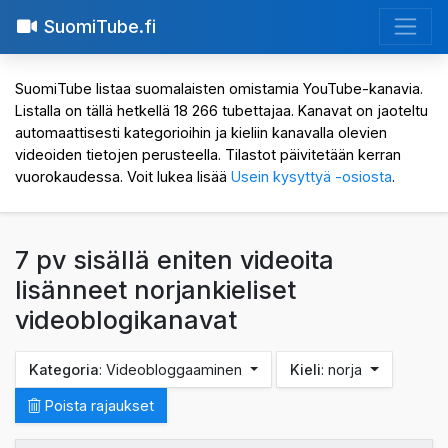
SuomiTube.fi
SuomiTube listaa suomalaisten omistamia YouTube-kanavia.
Listalla on tällä hetkellä 18 266 tubettajaa. Kanavat on jaoteltu
automaattisesti kategorioihin ja kieliin kanavalla olevien
videoiden tietojen perusteella. Tilastot päivitetään kerran
vuorokaudessa. Voit lukea lisää
Usein kysyttyä -osiosta
.
7 pv sisällä eniten videoita
lisänneet norjankieliset
videoblogikanavat
Kategoria
: Videobloggaaminen
Kieli
: norja
Poista rajaukset