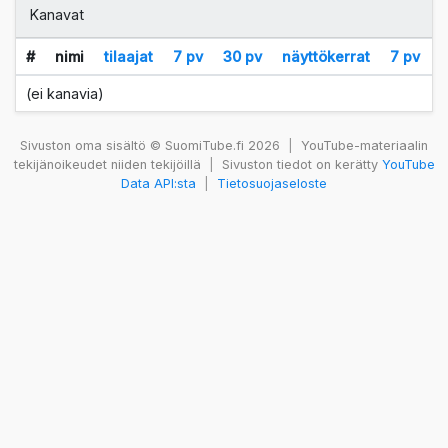
Kanavat
#
nimi
tilaajat
7 pv
30 pv
näyttökerrat
7 pv
(ei kanavia)
Sivuston oma sisältö © SuomiTube.fi 2026
|
YouTube-materiaalin
tekijänoikeudet niiden tekijöillä
|
Sivuston tiedot on kerätty
YouTube
Data API:sta
|
Tietosuojaseloste