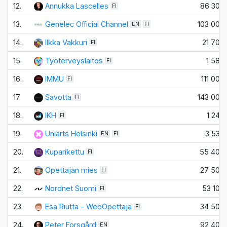
12.
Annukka Lascelles
86 300
FI
13.
Genelec Official Channel
103 000
EN
FI
14.
Ilkka Vakkuri
21 700
FI
15.
Työterveyslaitos
1 580
FI
16.
IMMU
111 000
FI
17.
Savotta
143 000
FI
18.
IKH
1 240
FI
19.
Uniarts Helsinki
3 530
EN
FI
20.
Kuparikettu
55 400
FI
21.
Opettajan mies
27 500
FI
22.
Nordnet Suomi
53 100
FI
23.
Esa Riutta - WebOpettaja
34 500
FI
24.
Peter Forsgård
92 400
EN