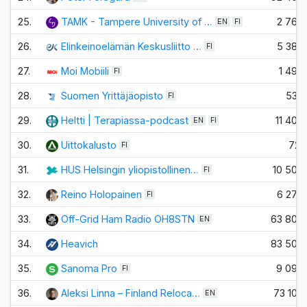
25.
TAMK - Tampere University of …
2 760
EN
FI
26.
Elinkeinoelämän Keskusliitto …
5 380
FI
27.
Moi Mobiili
1 490
FI
28.
Suomen Yrittäjäopisto
535
FI
29.
Heltti | Terapiassa-podcast
11 400
EN
FI
30.
Uittokalusto
721
FI
31.
HUS Helsingin yliopistollinen…
10 500
FI
32.
Reino Holopainen
6 270
FI
33.
Off-Grid Ham Radio OH8STN
63 800
EN
34.
Heavich
83 500
35.
Sanoma Pro
9 090
FI
36.
Aleksi Linna – Finland Reloca…
73 100
EN