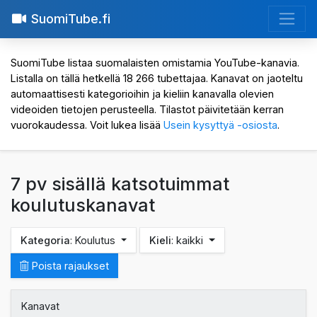
SuomiTube.fi
SuomiTube listaa suomalaisten omistamia YouTube-kanavia.
Listalla on tällä hetkellä 18 266 tubettajaa. Kanavat on jaoteltu
automaattisesti kategorioihin ja kieliin kanavalla olevien
videoiden tietojen perusteella. Tilastot päivitetään kerran
vuorokaudessa. Voit lukea lisää
Usein kysyttyä -osiosta
.
7 pv sisällä katsotuimmat
koulutuskanavat
Kategoria
: Koulutus
Kieli
: kaikki
Poista rajaukset
Kanavat