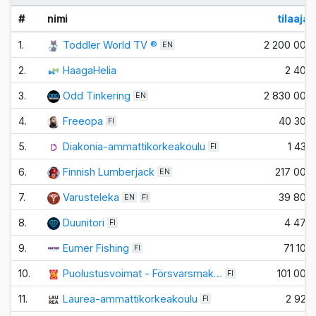
#
nimi
tilaajat
1.
Toddler World TV ®
2 200 000
EN
2.
HaagaHelia
2 400
3.
Odd Tinkering
2 830 000
EN
4.
Freeopa
40 300
FI
5.
Diakonia-ammattikorkeakoulu
1 430
FI
6.
Finnish Lumberjack
217 000
EN
7.
Varusteleka
39 800
EN
FI
8.
Duunitori
4 470
FI
9.
Eumer Fishing
71 100
FI
10.
Puolustusvoimat - Försvarsmak…
101 000
FI
11.
Laurea-ammattikorkeakoulu
2 920
FI