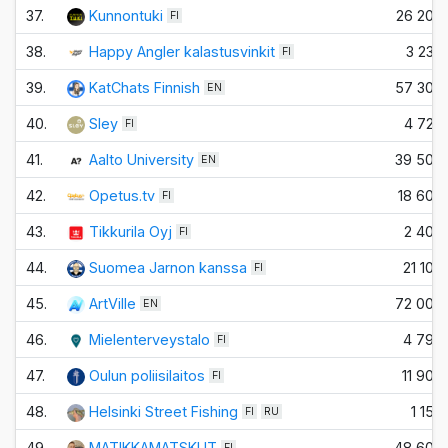
37.
Kunnontuki
26 200
FI
38.
Happy Angler kalastusvinkit
3 230
FI
39.
KatChats Finnish
57 300
EN
40.
Sley
4 720
FI
41.
Aalto University
39 500
EN
42.
Opetus.tv
18 600
FI
43.
Tikkurila Oyj
2 400
FI
44.
Suomea Jarnon kanssa
21 100
FI
45.
ArtVille
72 000
EN
46.
Mielenterveystalo
4 790
FI
47.
Oulun poliisilaitos
11 900
FI
48.
Helsinki Street Fishing
1 150
FI
RU
49.
MATIKKAMATSKUT
48 600
FI