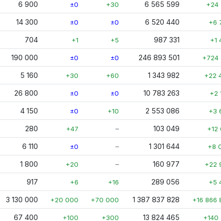
6 900
6 565 599
±0
+30
+24 
14 300
6 520 440
±0
±0
+6 
704
987 331
+1
+5
+1 
190 000
246 893 501
±0
±0
+724 
5 160
1 343 982
+30
+60
+22 
26 800
10 783 263
±0
±0
+2 
4 150
2 553 086
±0
+10
+3 
280
–
103 049
+47
+12 
6 110
–
1 301 644
±0
+8 
1 800
–
160 977
+20
+22 
917
289 056
+6
+16
+5 
3 130 000
1 387 837 828
+20 000
+70 000
+16 866 
67 400
13 824 465
+100
+300
+140 