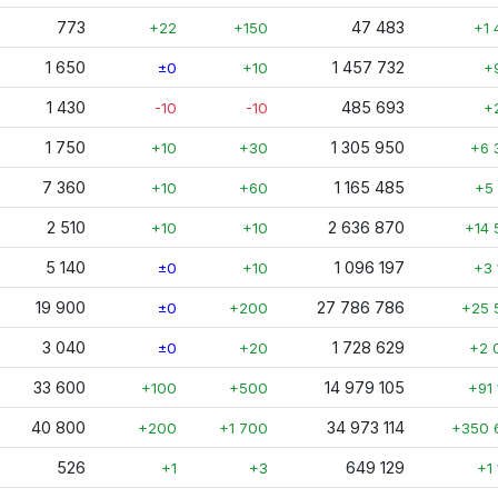
773
47 483
+22
+150
+1 
1 650
1 457 732
±0
+10
+
1 430
485 693
-10
-10
+
1 750
1 305 950
+10
+30
+6 
7 360
1 165 485
+10
+60
+5 
2 510
2 636 870
+10
+10
+14 
5 140
1 096 197
±0
+10
+3 
19 900
27 786 786
±0
+200
+25 
3 040
1 728 629
±0
+20
+2 
33 600
14 979 105
+100
+500
+91
40 800
34 973 114
+200
+1 700
+350 
526
649 129
+1
+3
+1