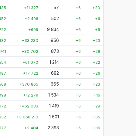
57
435
+11 327
+6
+20
502
952
+2 496
+6
+6
9 834
222
+699
+6
+5
856
382
+33 230
+6
+23
873
741
+30 702
+6
+29
1 214
554
+61 070
+6
+22
682
197
+17 722
+6
+26
665
568
+370 865
+6
+23
1 534
098
+12 279
+6
+16
1 419
 172
+462 083
+6
+28
1 601
632
+3 066 210
+6
+35
2 393
 177
+2 404
+6
+16