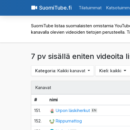
SuomiTube.fi
Tilatuimmat
Katsotuimm
SuomiTube listaa suomalaisten omistamia YouTube-kan
kanavalla olevien videoiden tietojen perusteella. T
7 pv sisällä eniten videoita
Kategoria
: Kaikki kanavat
Kieli
: kaikki
Kanavat
#
nimi
151.
Urpon läskiherkut
EN
152.
Riippumattog