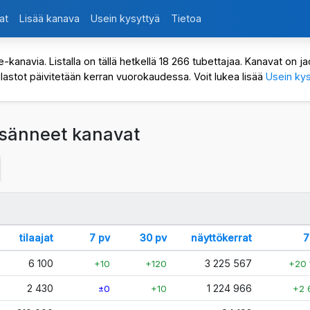
at
Lisää kanava
Usein kysyttyä
Tietoa
avia. Listalla on tällä hetkellä 18 266 tubettajaa. Kanavat on jaot
ilastot päivitetään kerran vuorokaudessa. Voit lukea lisää
Usein kys
 lisänneet kanavat
tilaajat
7 pv
30 pv
näyttökerrat
7
6 100
3 225 567
+10
+120
+20 
2 430
1 224 966
±0
+10
+2 