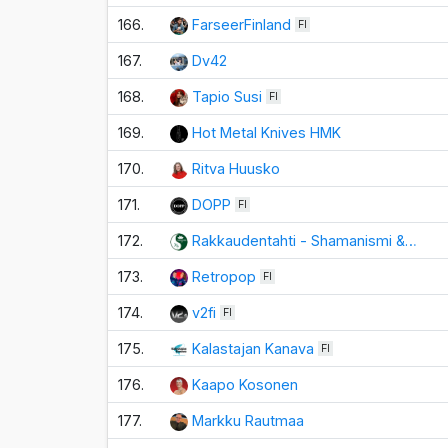
166.
FarseerFinland
FI
167.
Dv42
168.
Tapio Susi
FI
169.
Hot Metal Knives HMK
170.
Ritva Huusko
171.
DOPP
FI
172.
Rakkaudentahti - Shamanismi &…
173.
Retropop
FI
174.
v2fi
FI
175.
Kalastajan Kanava
FI
176.
Kaapo Kosonen
177.
Markku Rautmaa