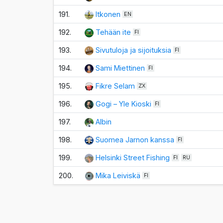
191.
Itkonen
EN
192.
Tehään ite
FI
193.
Sivutuloja ja sijoituksia
FI
194.
Sami Miettinen
FI
195.
Fikre Selam
ZX
196.
Gogi – Yle Kioski
FI
197.
Albin
198.
Suomea Jarnon kanssa
FI
199.
Helsinki Street Fishing
FI
RU
200.
Mika Leiviskä
FI