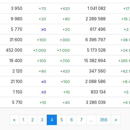
3 950
1 041 082
+70
+420
+17
9 980
2 289 588
+20
+80
+15 
5 770
617 496
±0
+20
+2 
31 600
6 396 797
+100
+300
+38 
452 000
5 173 528
+1 000
+1 000
+24 
19 400
15 382 994
+100
+700
+265 
2 120
347 560
+90
+420
+62 
21 100
2 088 586
±0
+100
+8 
1 150
833 134
±0
+10
+5 
5 710
3 286 039
+10
+40
+6 
(nykyinen)
«
1
2
3
4
5
6
7
...
366
»