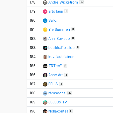
178.
André Wickström
SV
179.
arto lauri
FI
180.
Sailor
181.
Yle Summeri
FI
182.
Anni Suvisuo
FI
183.
LucikkaPelailee
FI
184.
kuvalautalainen
185.
TRTecFI
FI
186.
Anne Art
FI
187.
EEL1S
FI
188.
rämsoona
EN
189.
JuJuBo TV
190.
Nollakontsa
FI