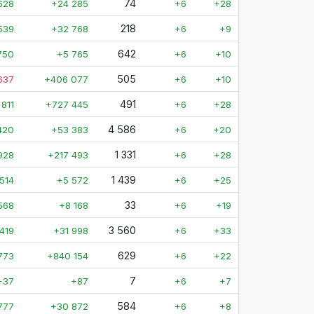
74
628
+24 285
+6
+28
218
539
+32 768
+6
+9
642
750
+5 765
+6
+10
505
637
+406 077
+6
+10
491
 811
+727 445
+6
+28
4 586
420
+53 383
+6
+20
1 331
928
+217 493
+6
+28
1 439
514
+5 572
+6
+25
33
568
+8 168
+6
+19
3 560
419
+31 998
+6
+33
629
773
+840 154
+6
+22
7
+37
+87
+6
+7
584
 777
+30 872
+6
+8