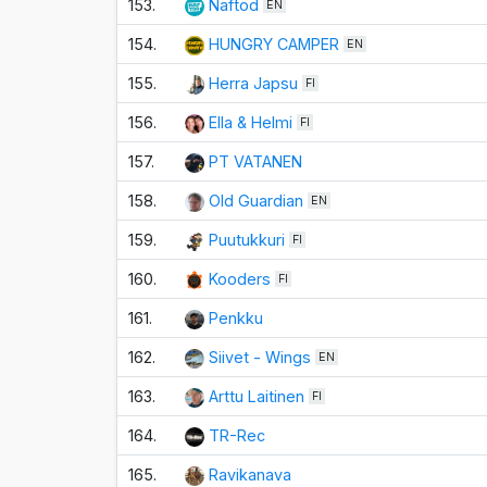
153.
Naftod
EN
154.
HUNGRY CAMPER
EN
155.
Herra Japsu
FI
156.
Ella & Helmi
FI
157.
PT VATANEN
158.
Old Guardian
EN
159.
Puutukkuri
FI
160.
Kooders
FI
161.
Penkku
162.
Siivet - Wings
EN
163.
Arttu Laitinen
FI
164.
TR-Rec
165.
Ravikanava