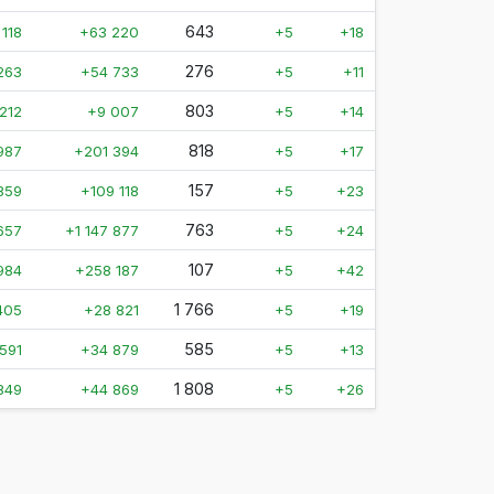
643
 118
+63 220
+5
+18
276
263
+54 733
+5
+11
803
212
+9 007
+5
+14
818
987
+201 394
+5
+17
157
859
+109 118
+5
+23
763
657
+1 147 877
+5
+24
107
984
+258 187
+5
+42
1 766
405
+28 821
+5
+19
585
591
+34 879
+5
+13
1 808
849
+44 869
+5
+26