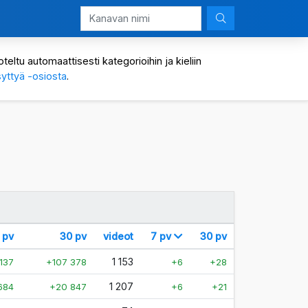
eltu automaattisesti kategorioihin ja kieliin
yttyä -osiosta
.
 pv
30 pv
videot
7 pv
30 pv
1 153
137
+107 378
+6
+28
1 207
684
+20 847
+6
+21