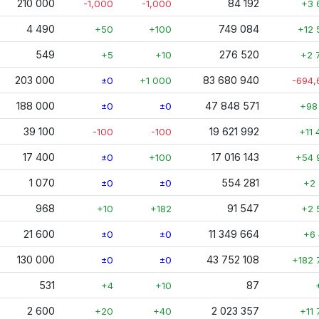
210 000
84 192
-1,000
-1,000
+3 
4 490
749 084
+50
+100
+12 
549
276 520
+5
+10
+2 
203 000
83 680 940
±0
+1 000
-694,
188 000
47 848 571
±0
±0
+98
39 100
19 621 992
-100
-100
+11 
17 400
17 016 143
±0
+100
+54 
1 070
554 281
±0
±0
+2 
968
91 547
+10
+182
+2 
21 600
11 349 664
±0
±0
+6 
130 000
43 752 108
±0
±0
+182 
531
87
+4
+10
2 600
2 023 357
+20
+40
+11