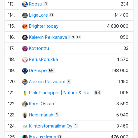
113.
Ropsu
234
FI
114.
LiigaLore
14 400
FI
115.
Brighter today
4 630 000
+
116.
Kalevin Pelikanava
850
EN
FI
117.
Kotitonttu
33
118.
PerusPorukka
1 570
119.
DrPuspe
198 000
EN
120.
Aleksin Pelivideot
1 150
FI
121.
Pink Pineapple | Nature & Tra…
905
EN
122.
Korpi Oskari
3 590
123.
Heidimariah
5 940
FI
124.
Kiinteistömaailma Oy
3 460
FI
125.
Iha Just Imus
476 000
FI