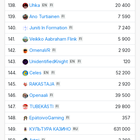
138.
Uhka
20 400
EN
FI
139.
Ano Turtiainen
7 590
FI
140.
Juniti In Formation
7 240
FI
141.
Veikko Aabraham Flink
5 900
FI
142.
OmenaVR
2 920
FI
143.
UnidentifiedKnight
120
EN
FI
144.
Celes
52 200
EN
FI
145.
RAKASTAJA
2 920
FI
146.
Openaali
39 500
FI
147.
TUBEKÄSTI
29 800
FI
148.
EpätoivoGaming
357
FI
149.
КУЛЬТУРА КАЗИНО
631 000
RU