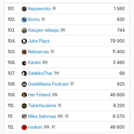
101.
Kepaworks
1 560
FI
102.
Romu
630
FI
103.
Katujen tallaaja
744
ZX
104.
Juha Plays
79 000
105.
Nelivarvas
11 400
FI
106.
Kaniini
3 460
EN
107.
SalakkaThai
68
TH
108.
GeekMania Podcast
925
FI
109.
Her Finland
46 600
EN
110.
TubettaJanne
6 220
FI
111.
Mika Salomaa
6 070
EN
FI
112.
rookeri
48 600
EN
FI