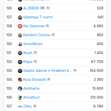
126.
ALZERI28
529
EN
FI
127.
tubettaja T-nurmi
941
128.
Ilta-Sanomat
4 460
FI
129.
Random Gorsou
892
FI
130.
SonicMoize
400
131.
fluojn
1 400
FI
132.
Klapa
67 700
FI
133.
Salatut elämät • Virallinen k…
104 000
FI
134.
Kyuu Eturautti
2 360
FI
135.
Aistiharha
13 600
136.
ArmathuX
213 000
137.
Oltsu
6 780
FI