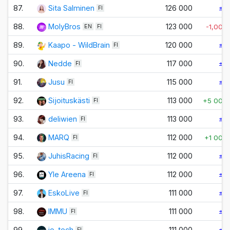
87.
Sita Salminen
126 000
±0
FI
88.
MolyBros
123 000
-1,000
EN
FI
89.
Kaapo - WildBrain
120 000
±0
FI
90.
Nedde
117 000
±0
FI
91.
Jusu
115 000
±0
FI
92.
Sijoituskästi
113 000
+5 000
FI
93.
deliwien
113 000
±0
FI
94.
MARQ
112 000
+1 000
FI
95.
JuhisRacing
112 000
±0
FI
96.
Yle Areena
112 000
±0
FI
97.
EskoLive
111 000
±0
FI
98.
IMMU
111 000
±0
FI
99.
io-tech
111 000
FI