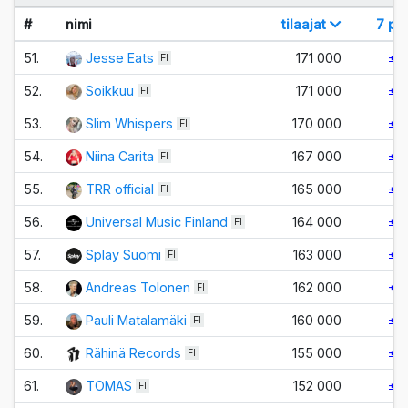
#
nimi
tilaajat
7 pv
51.
Jesse Eats
171 000
±0
FI
52.
Soikkuu
171 000
±0
FI
53.
Slim Whispers
170 000
±0
FI
54.
Niina Carita
167 000
±0
FI
55.
TRR official
165 000
±0
FI
56.
Universal Music Finland
164 000
±0
FI
57.
Splay Suomi
163 000
±0
FI
58.
Andreas Tolonen
162 000
±0
FI
59.
Pauli Matalamäki
160 000
±0
FI
60.
Rähinä Records
155 000
±0
FI
61.
TOMAS
152 000
±0
FI