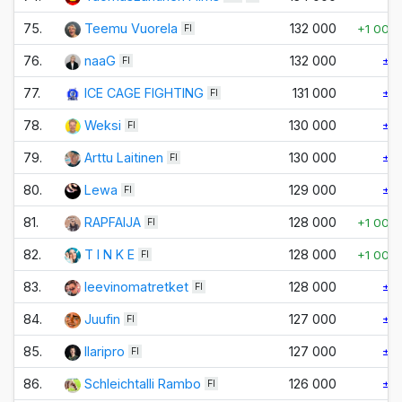
75.
Teemu Vuorela
132 000
+1 000
FI
76.
naaG
132 000
±0
FI
77.
ICE CAGE FIGHTING
131 000
±0
FI
78.
Weksi
130 000
±0
FI
79.
Arttu Laitinen
130 000
±0
FI
80.
Lewa
129 000
±0
FI
81.
RAPFAIJA
128 000
+1 000
FI
82.
T I N K E
128 000
+1 000
FI
83.
leevinomatretket
128 000
±0
FI
84.
Juufin
127 000
±0
FI
85.
Ilaripro
127 000
±0
FI
86.
Schleichtalli Rambo
126 000
±0
FI