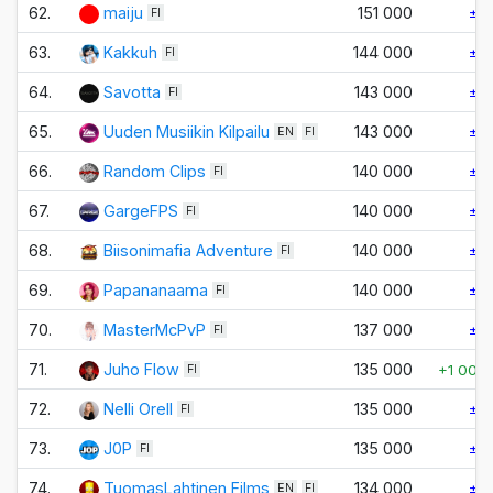
62.
maiju
151 000
±0
FI
63.
Kakkuh
144 000
±0
FI
64.
Savotta
143 000
±0
FI
65.
Uuden Musiikin Kilpailu
143 000
±0
EN
FI
66.
Random Clips
140 000
±0
FI
67.
GargeFPS
140 000
±0
FI
68.
Biisonimafia Adventure
140 000
±0
FI
69.
Papananaama
140 000
±0
FI
70.
MasterMcPvP
137 000
±0
FI
71.
Juho Flow
135 000
+1 000
FI
72.
Nelli Orell
135 000
±0
FI
73.
J0P
135 000
±0
FI
74.
TuomasLahtinen Films
134 000
±0
EN
FI