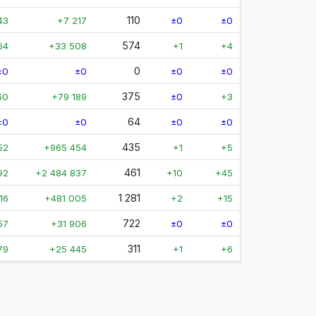
110
43
+7 217
±0
±0
574
64
+33 508
+1
+4
0
±0
±0
±0
±0
375
60
+79 189
±0
+3
64
±0
±0
±0
±0
435
52
+965 454
+1
+5
461
92
+2 484 837
+10
+45
1 281
16
+481 005
+2
+15
722
57
+31 906
±0
±0
311
79
+25 445
+1
+6