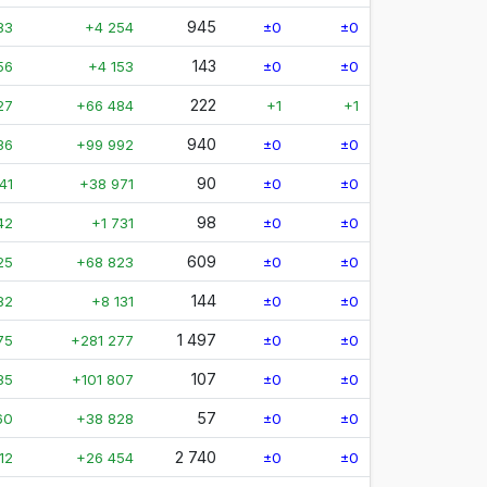
945
83
+4 254
±0
±0
143
56
+4 153
±0
±0
222
27
+66 484
+1
+1
940
36
+99 992
±0
±0
90
41
+38 971
±0
±0
98
42
+1 731
±0
±0
609
25
+68 823
±0
±0
144
82
+8 131
±0
±0
1 497
75
+281 277
±0
±0
107
35
+101 807
±0
±0
57
60
+38 828
±0
±0
2 740
12
+26 454
±0
±0