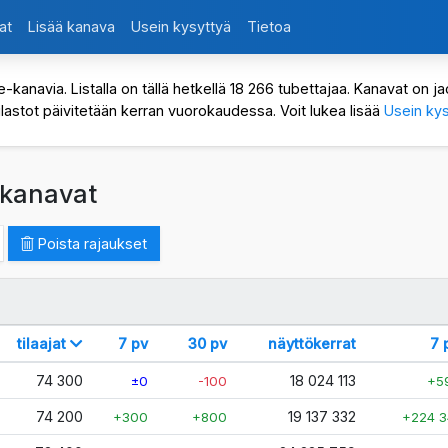
at
Lisää kanava
Usein kysyttyä
Tietoa
avia. Listalla on tällä hetkellä 18 266 tubettajaa. Kanavat on jaot
ilastot päivitetään kerran vuorokaudessa. Voit lukea lisää
Usein kys
 kanavat
Poista rajaukset
tilaajat
7 pv
30 pv
näyttökerrat
7 
74 300
18 024 113
±0
-100
+5
74 200
19 137 332
+300
+800
+224 3