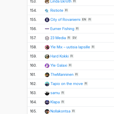
153.
Linda Ekroth
FI
154.
Ristiote
FI
155.
City of Rovaniemi
EN
FI
156.
Eumer Fishing
FI
157.
23 Media
FI
SV
158.
Yle Mix – uutisia lapsille
FI
159.
Hard Kokki
FI
160.
Yle Galaxi
FI
161.
TheManninen
FI
162.
Tapio on the move
FI
163.
samu
FI
164.
Klapa
FI
165.
Nollakontsa
FI