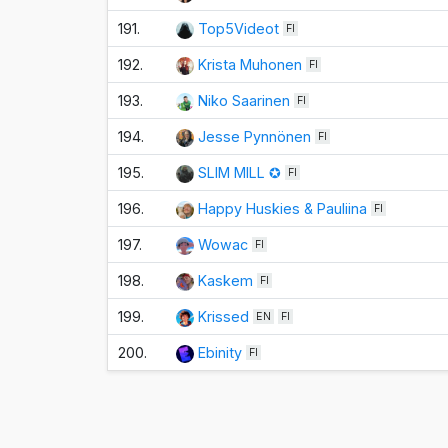
191.
Top5Videot
FI
192.
Krista Muhonen
FI
193.
Niko Saarinen
FI
194.
Jesse Pynnönen
FI
195.
SLIM MILL ✪
FI
196.
Happy Huskies & Pauliina
FI
197.
Wowac
FI
198.
Kaskem
FI
199.
Krissed
EN
FI
200.
Ebinity
FI