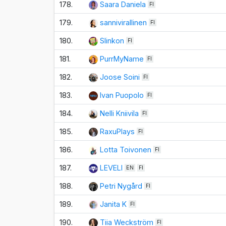
178.
Saara Daniela
FI
179.
sannivirallinen
FI
180.
Slinkon
FI
181.
PurrMyName
FI
182.
Joose Soini
FI
183.
Ivan Puopolo
FI
184.
Nelli Kniivila
FI
185.
RaxuPlays
FI
186.
Lotta Toivonen
FI
187.
LEVELI
EN
FI
188.
Petri Nygård
FI
189.
Janita K
FI
190.
Tiia Weckström
FI