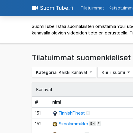
SuomiTube.fi
Tilatuimmat
Katsotuimm
SuomiTube listaa suomalaisten omistamia YouTube-kan
kanavalla olevien videoiden tietojen perusteella. T
Tilatuimmat suomenkieliset
Kategoria
: Kaikki kanavat
Kieli
: suomi
Kanavat
#
nimi
151.
FinnishFinest
FI
152.
Simolammikko
EN
FI