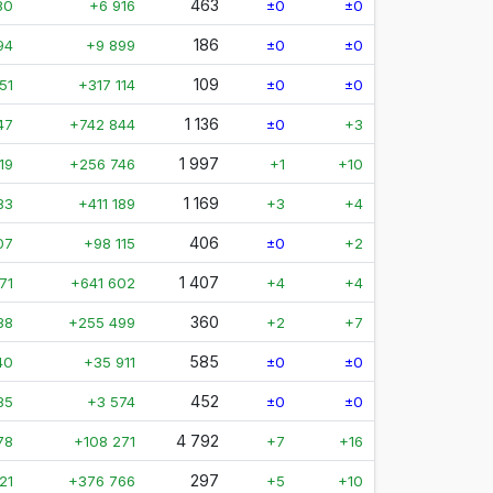
463
80
+6 916
±0
±0
186
94
+9 899
±0
±0
109
51
+317 114
±0
±0
1 136
47
+742 844
±0
+3
1 997
19
+256 746
+1
+10
1 169
83
+411 189
+3
+4
406
07
+98 115
±0
+2
1 407
71
+641 602
+4
+4
360
38
+255 499
+2
+7
585
40
+35 911
±0
±0
452
85
+3 574
±0
±0
4 792
78
+108 271
+7
+16
297
21
+376 766
+5
+10