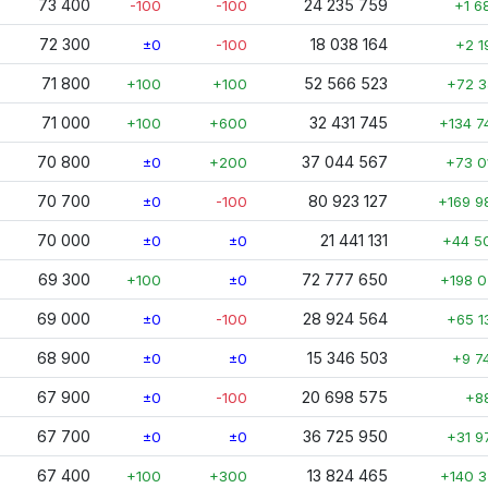
73 400
24 235 759
-100
-100
+1 6
72 300
18 038 164
±0
-100
+2 1
71 800
52 566 523
+100
+100
+72 3
71 000
32 431 745
+100
+600
+134 7
70 800
37 044 567
±0
+200
+73 0
70 700
80 923 127
±0
-100
+169 9
70 000
21 441 131
±0
±0
+44 5
69 300
72 777 650
+100
±0
+198 0
69 000
28 924 564
±0
-100
+65 1
68 900
15 346 503
±0
±0
+9 7
67 900
20 698 575
±0
-100
+8
67 700
36 725 950
±0
±0
+31 9
67 400
13 824 465
+100
+300
+140 3