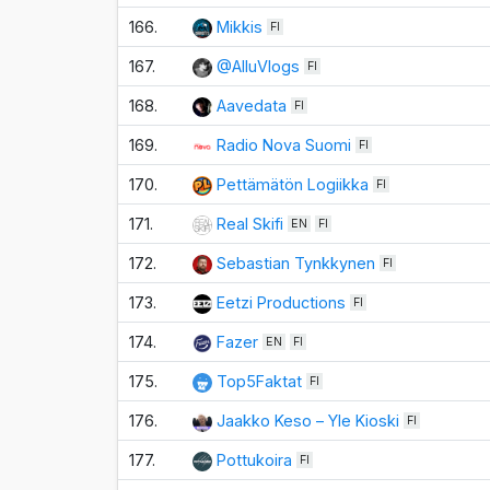
166.
Mikkis
FI
167.
@AlluVlogs
FI
168.
Aavedata
FI
169.
Radio Nova Suomi
FI
170.
Pettämätön Logiikka
FI
171.
Real Skifi
EN
FI
172.
Sebastian Tynkkynen
FI
173.
Eetzi Productions
FI
174.
Fazer
EN
FI
175.
Top5Faktat
FI
176.
Jaakko Keso – Yle Kioski
FI
177.
Pottukoira
FI