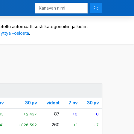
eltu automaattisesti kategorioihin ja kieliin
yttyä -osiosta
.
pv
30 pv
videot
7 pv
30 pv
87
93
+2 437
±0
±0
260
41
+826 592
+1
+7