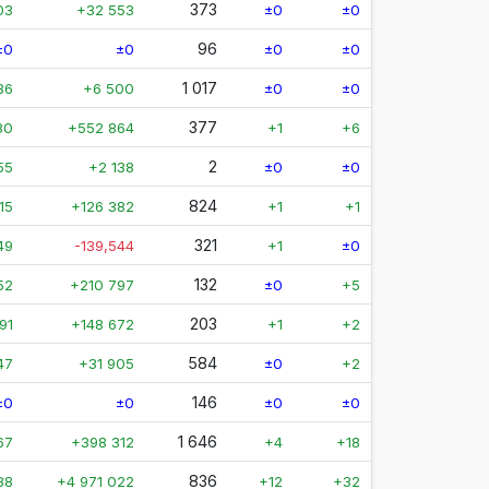
373
03
+32 553
±0
±0
96
±0
±0
±0
±0
1 017
86
+6 500
±0
±0
377
30
+552 864
+1
+6
2
55
+2 138
±0
±0
824
15
+126 382
+1
+1
321
49
-139,544
+1
±0
132
52
+210 797
±0
+5
203
91
+148 672
+1
+2
584
47
+31 905
±0
+2
146
±0
±0
±0
±0
1 646
67
+398 312
+4
+18
836
88
+4 971 022
+12
+32