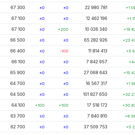
67 300
22 980 781
±0
±0
+1 0
67 100
12 462 196
±0
±0
+1 1
67 100
10 026 340
±0
+200
+19 8
66 500
65 282 926
±0
±0
+23 4
66 400
11 814 413
±0
-100
+5 9
66 100
7 842 957
±0
±0
+4
65 900
27 068 643
±0
±0
+15 4
64 700
16 567 317
±0
±0
+1 9
64 500
101 827 650
±0
±0
+32 2
64 100
17 518 172
+100
+100
+30 8
63 700
7 840 810
±0
±0
+6 3
62 700
37 509 753
±0
±0
+5 2