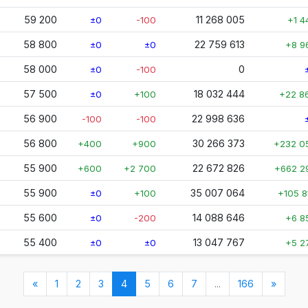
59 200
11 268 005
±0
-100
+1 4
58 800
22 759 613
±0
±0
+8 9
58 000
0
±0
-100
57 500
18 032 444
±0
+100
+22 8
56 900
22 998 636
-100
-100
56 800
30 266 373
+400
+900
+232 0
55 900
22 672 826
+600
+2 700
+662 2
55 900
35 007 064
±0
+100
+105 8
55 600
14 088 646
±0
-200
+6 8
55 400
13 047 767
±0
±0
+5 2
(nykyinen)
«
1
2
3
4
5
6
7
...
166
»