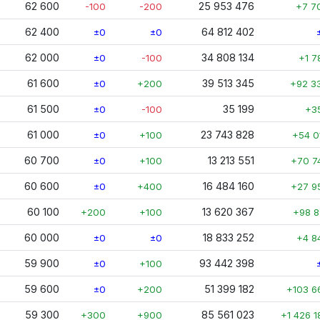
62 600
25 953 476
-100
-200
+7 7
62 400
64 812 402
±0
±0
62 000
34 808 134
±0
-100
+1 7
61 600
39 513 345
±0
+200
+92 3
61 500
35 199
±0
-100
+3
61 000
23 743 828
±0
+100
+54 0
60 700
13 213 551
±0
+100
+70 7
60 600
16 484 160
±0
+400
+27 9
60 100
13 620 367
+200
+100
+98 8
60 000
18 833 252
±0
±0
+4 8
59 900
93 442 398
±0
+100
59 600
51 399 182
±0
+200
+103 6
59 300
85 561 023
+300
+900
+1 426 1