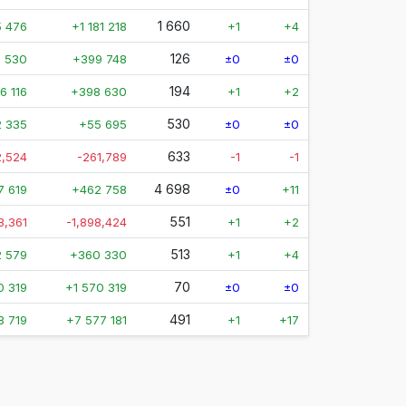
1 660
 476
+1 181 218
+1
+4
126
 530
+399 748
±0
±0
194
6 116
+398 630
+1
+2
530
2 335
+55 695
±0
±0
633
2,524
-261,789
-1
-1
4 698
7 619
+462 758
±0
+11
551
3,361
-1,898,424
+1
+2
513
2 579
+360 330
+1
+4
70
0 319
+1 570 319
±0
±0
491
8 719
+7 577 181
+1
+17