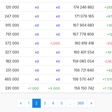
120 000
174 246 862
±0
±0
+255
247 000
171 076 165
±0
±0
+97
915 000
167 904 683
±0
±0
+10
761 000
167 778 806
±0
±0
+1
372 000
160 819 418
±0
-1,000
-31
327 000
160 401 554
±0
±0
+10
182 000
159 085 054
±0
±0
-2,16
251 000
156 721 840
±0
±0
+9
465 000
156 570 447
±0
±0
+1 57
330 000
156 150 742
+1 000
+5 000
+1 72
(nykyinen)
«
1
2
3
4
5
...
366
»