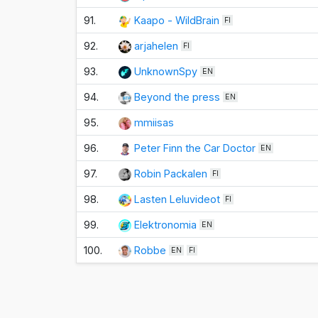
91.
Kaapo - WildBrain
FI
92.
arjahelen
FI
93.
UnknownSpy
EN
94.
Beyond the press
EN
95.
mmiisas
96.
Peter Finn the Car Doctor
EN
97.
Robin Packalen
FI
98.
Lasten Leluvideot
FI
99.
Elektronomia
EN
100.
Robbe
EN
FI