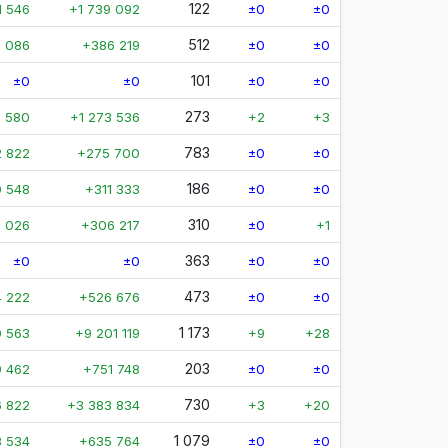
122
1 546
+1 739 092
±0
±0
512
 086
+386 219
±0
±0
101
±0
±0
±0
±0
273
1 580
+1 273 536
+2
+3
783
2 822
+275 700
±0
±0
186
 548
+311 333
±0
±0
310
 026
+306 217
±0
+1
363
±0
±0
±0
±0
473
4 222
+526 676
±0
±0
1 173
0 563
+9 201 119
+9
+28
203
 462
+751 748
±0
±0
730
 822
+3 383 834
+3
+20
1 079
8 534
+635 764
±0
±0