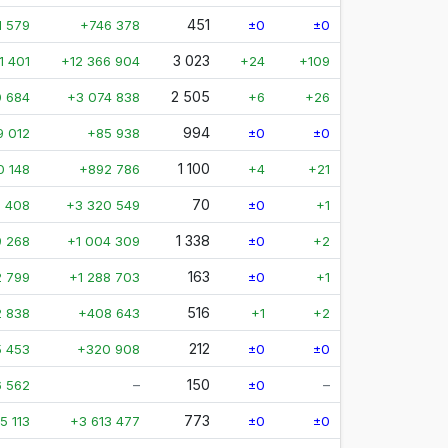
451
1 579
+746 378
±0
±0
3 023
1 401
+12 366 904
+24
+109
2 505
 684
+3 074 838
+6
+26
994
9 012
+85 938
±0
±0
1 100
0 148
+892 786
+4
+21
70
1 408
+3 320 549
±0
+1
1 338
 268
+1 004 309
±0
+2
163
 799
+1 288 703
±0
+1
516
2 838
+408 643
+1
+2
212
5 453
+320 908
±0
±0
–
150
–
 562
±0
773
5 113
+3 613 477
±0
±0