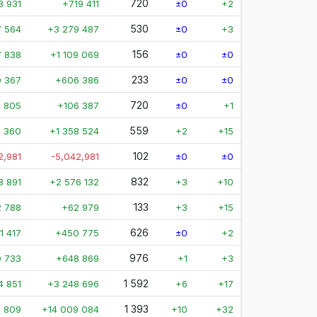
720
3 931
+719 411
±0
+2
530
 564
+3 279 487
±0
+3
156
 838
+1 109 069
±0
±0
233
0 367
+606 386
±0
±0
720
1 805
+106 387
±0
+1
559
 360
+1 358 524
+2
+15
102
2,981
-5,042,981
±0
±0
832
8 891
+2 576 132
+3
+10
133
2 788
+62 979
+3
+15
626
1 417
+450 775
±0
+2
976
0 733
+648 869
+1
+3
1 592
4 851
+3 248 696
+6
+17
1 393
6 809
+14 009 084
+10
+32