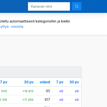
eltu automaattisesti kategorioihin ja kieliin
yttyä -osiosta
.
7 pv
30 pv
videot
7 pv
30 pv
95
 505
+19 813
±0
±0
617
2 516
+11 266
±0
±0