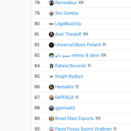
78.
Remedeus
EN
79.
Sim Gretina
80.
LiigaMusicOy
81.
Axel Thesleff
EN
82.
Universal Music Finland
FI
83.
ميمو دانو memo & dano
EN
84.
Rähinä Records
FI
85.
Knight Rydazz
86.
Herbalisti
FI
87.
RAPFAIJA
FI
88.
ggonza43
89.
Brawl Stars Esports
EN
90.
Pipsa Possu Suomi Virallinen
FI