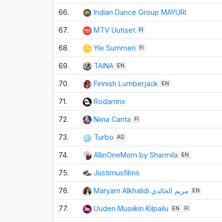
66.
Indian Dance Group MAYURI
67.
MTV Uutiset
FI
68.
Yle Summeri
FI
69.
TAINA
EN
70.
Finnish Lumberjack
EN
71.
Rodamrix
72.
Niina Carita
FI
73.
Turbo
AS
74.
AllinOneMom by Sharmila
EN
75.
Justimusfilms
76.
Maryam Alkhalidi مريم الخالدي
EN
77.
Uuden Musiikin Kilpailu
EN
FI