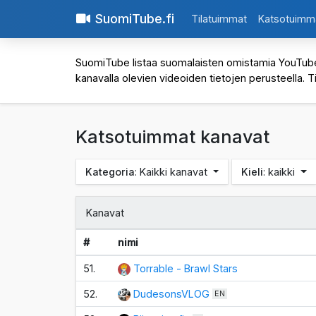
SuomiTube.fi
Tilatuimmat
Katsotuimm
SuomiTube listaa suomalaisten omistamia YouTube-kan
kanavalla olevien videoiden tietojen perusteella. T
Katsotuimmat kanavat
Kategoria
: Kaikki kanavat
Kieli
: kaikki
Kanavat
#
nimi
51.
Torrable - Brawl Stars
52.
DudesonsVLOG
EN