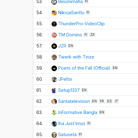
53.
Biisonimafia
FI
54.
NikojaSanttu
FI
55.
ThunderPro-VideoClip
56.
TM Domino
FI
ZX
57.
JZR
EN
58.
Twerk with Tinze
59.
Poets of the Fall (Official)
EN
60.
JPeltsi
61.
Setup1337
EN
62.
Santatelevision
EN
FR
ES
IT
63.
InFormative Bangla
EN
64.
Iha Just Imus
FI
65.
Satusetä
FI