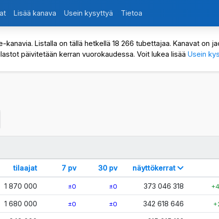
at
Lisää kanava
Usein kysyttyä
Tietoa
avia. Listalla on tällä hetkellä 18 266 tubettajaa. Kanavat on jaot
ilastot päivitetään kerran vuorokaudessa. Voit lukea lisää
Usein kys
tilaajat
7 pv
30 pv
näyttökerrat
1 870 000
373 046 318
±0
±0
+4
1 680 000
342 618 646
±0
±0
+