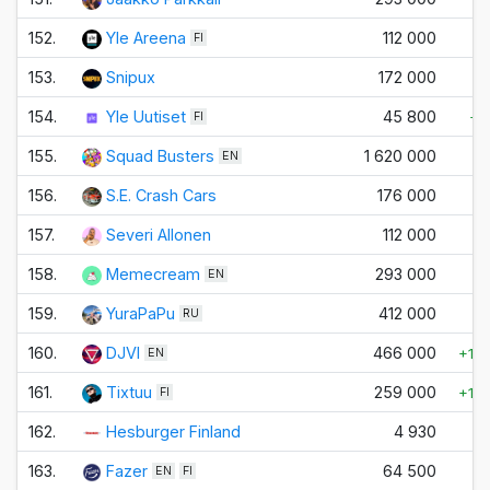
152.
Yle Areena
112 000
FI
153.
Snipux
172 000
154.
Yle Uutiset
45 800
+2
FI
155.
Squad Busters
1 620 000
EN
156.
S.E. Crash Cars
176 000
157.
Severi Allonen
112 000
158.
Memecream
293 000
EN
159.
YuraPaPu
412 000
RU
160.
DJVI
466 000
+1 
EN
161.
Tixtuu
259 000
+1 
FI
162.
Hesburger Finland
4 930
163.
Fazer
64 500
EN
FI