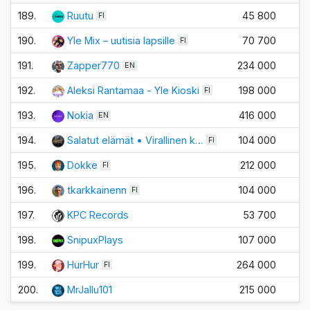
189.
Ruutu
45 800
FI
190.
Yle Mix – uutisia lapsille
70 700
FI
191.
Zapper770
234 000
EN
192.
Aleksi Rantamaa - Yle Kioski
198 000
FI
193.
Nokia
416 000
EN
194.
Salatut elämät • Virallinen k…
104 000
FI
195.
Dokke
212 000
FI
196.
tkarkkainenn
104 000
FI
197.
KPC Records
53 700
+
198.
SnipuxPlays
107 000
199.
HurHur
264 000
FI
200.
MrJallu101
215 000