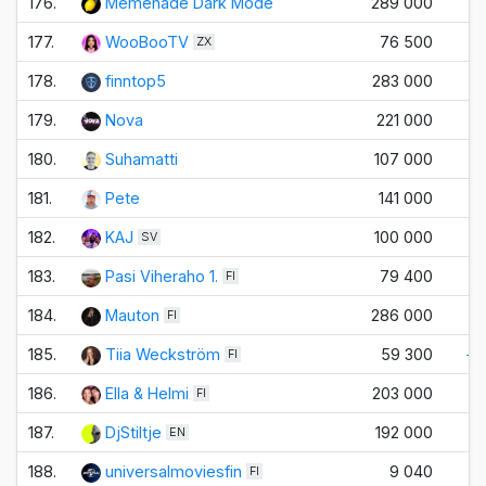
176.
Memenade Dark Mode
289 000
177.
WooBooTV
76 500
ZX
178.
finntop5
283 000
179.
Nova
221 000
180.
Suhamatti
107 000
181.
Pete
141 000
182.
KAJ
100 000
SV
183.
Pasi Viheraho 1.
79 400
FI
184.
Mauton
286 000
FI
185.
Tiia Weckström
59 300
+3
FI
186.
Ella & Helmi
203 000
FI
187.
DjStiltje
192 000
EN
188.
universalmoviesfin
9 040
FI