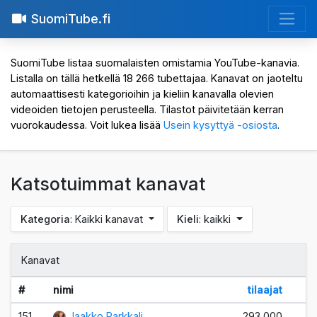
SuomiTube.fi
SuomiTube listaa suomalaisten omistamia YouTube-kanavia.
Listalla on tällä hetkellä 18 266 tubettajaa. Kanavat on jaoteltu
automaattisesti kategorioihin ja kieliin kanavalla olevien
videoiden tietojen perusteella. Tilastot päivitetään kerran
vuorokaudessa. Voit lukea lisää
Usein kysyttyä -osiosta
.
Katsotuimmat kanavat
Kategoria
: Kaikki kanavat
Kieli
: kaikki
Kanavat
#
nimi
tilaajat
7
151.
Jaakko Parkkali
293 000