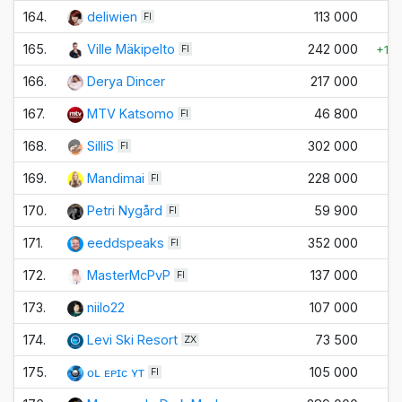
164.
deliwien
113 000
FI
165.
Ville Mäkipelto
242 000
+1 
FI
166.
Derya Dincer
217 000
167.
MTV Katsomo
46 800
+
FI
168.
SilliS
302 000
FI
169.
Mandimai
228 000
FI
170.
Petri Nygård
59 900
FI
171.
eeddspeaks
352 000
FI
172.
MasterMcPvP
137 000
FI
173.
niilo22
107 000
174.
Levi Ski Resort
73 500
ZX
175.
ᴏʟ ᴇᴘɪᴄ ʏᴛ
105 000
FI